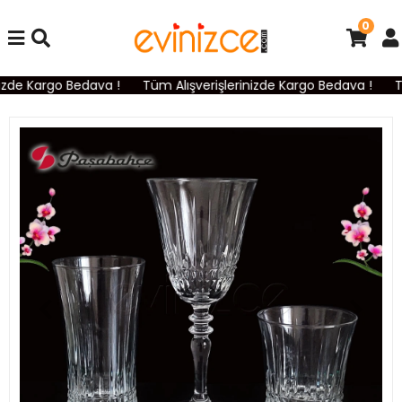
0
izde Kargo Bedava !
Tüm Alışverişlerinizde Kargo Bedava !
Tü