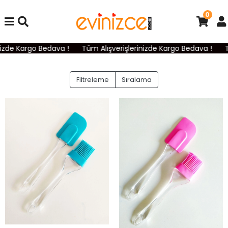
0
izde Kargo Bedava !
Tüm Alışverişlerinizde Kargo Bedava !
T
Filtreleme
Sıralama