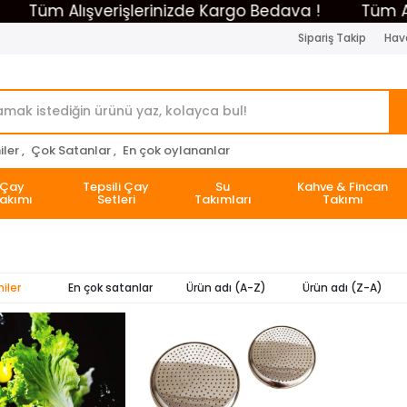
Tüm Alışverişlerinizde Kargo Bedava !
Tüm Alış
Sipariş Takip
Hava
ler ,
Çok Satanlar ,
En çok oylananlar
Çay
Tepsili Çay
Su
Kahve & Fincan
akımı
Setleri
Takımları
Takımı
iler
En çok satanlar
Ürün adı (A-Z)
Ürün adı (Z-A)