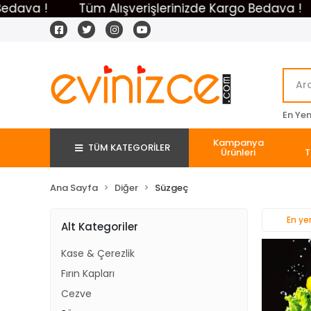
dava !
Tüm Alışverişlerinizde Kargo Bedava !
En Yeni
Kampanya
TÜM KATEGORİLER
Ürünleri
T
Ana Sayfa
Diğer
Süzgeç
En yen
Alt Kategoriler
Kase & Çerezlik
Fırın Kapları
Cezve