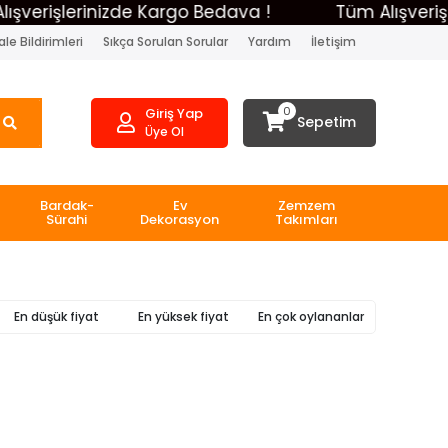
verişlerinizde Kargo Bedava !
Tüm Alışverişle
le Bildirimleri
Sıkça Sorulan Sorular
Yardım
İletişim
0
Giriş Yap
Sepetim
Üye Ol
Bardak-
Ev
Zemzem
Sürahi
Dekorasyon
Takımları
En düşük fiyat
En yüksek fiyat
En çok oylananlar