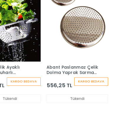
yaklı
Abant Paslanmaz Çelik
uharlı
Dolma Yaprak Sarma
 24 cm
Aparatı - 3 Adet
KARGO BEDAVA
KARGO BEDAVA
TL
556,25 TL
Tükendi
Tükendi