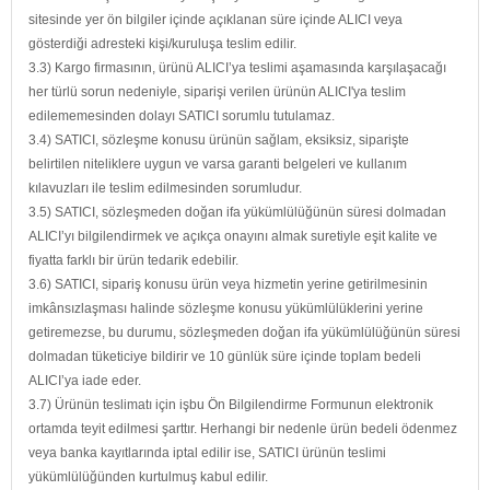
sitesinde yer ön bilgiler içinde açıklanan süre içinde ALICI veya
gösterdiği adresteki kişi/kuruluşa teslim edilir.
3.3) Kargo firmasının, ürünü ALICI’ya teslimi aşamasında karşılaşacağı
her türlü sorun nedeniyle, siparişi verilen ürünün ALICI'ya teslim
edilememesinden dolayı SATICI sorumlu tutulamaz.
3.4) SATICI, sözleşme konusu ürünün sağlam, eksiksiz, siparişte
belirtilen niteliklere uygun ve varsa garanti belgeleri ve kullanım
kılavuzları ile teslim edilmesinden sorumludur.
3.5) SATICI, sözleşmeden doğan ifa yükümlülüğünün süresi dolmadan
ALICI’yı bilgilendirmek ve açıkça onayını almak suretiyle eşit kalite ve
fiyatta farklı bir ürün tedarik edebilir.
3.6) SATICI, sipariş konusu ürün veya hizmetin yerine getirilmesinin
imkânsızlaşması halinde sözleşme konusu yükümlülüklerini yerine
getiremezse, bu durumu, sözleşmeden doğan ifa yükümlülüğünün süresi
dolmadan tüketiciye bildirir ve 10 günlük süre içinde toplam bedeli
ALICI’ya iade eder.
3.7) Ürünün teslimatı için işbu Ön Bilgilendirme Formunun elektronik
ortamda teyit edilmesi şarttır. Herhangi bir nedenle ürün bedeli ödenmez
veya banka kayıtlarında iptal edilir ise, SATICI ürünün teslimi
yükümlülüğünden kurtulmuş kabul edilir.