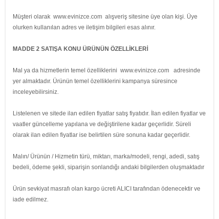
Müşteri olarak www.evinizce.com alışveriş sitesine üye olan kişi. Üye
olurken kullanılan adres ve iletişim bilgileri esas alınır.
MADDE 2 SATIŞA KONU ÜRÜNÜN ÖZELLİKLERİ
Mal ya da hizmetlerin temel özelliklerini www.evinizce.com adresinde
yer almaktadır. Ürünün temel özelliklerini kampanya süresince
inceleyebilirsiniz.
Listelenen ve sitede ilan edilen fiyatlar satış fiyatıdır. İlan edilen fiyatlar ve
vaatler güncelleme yapılana ve değiştirilene kadar geçerlidir. Süreli
olarak ilan edilen fiyatlar ise belirtilen süre sonuna kadar geçerlidir.
Malın/ Ürünün / Hizmetin türü, miktarı, marka/modeli, rengi, adedi, satış
bedeli, ödeme şekli, siparişin sonlandığı andaki bilgilerden oluşmaktadır
Ürün sevkiyat masrafı olan kargo ücreti ALICI tarafından ödenecektir ve
iade edilmez.