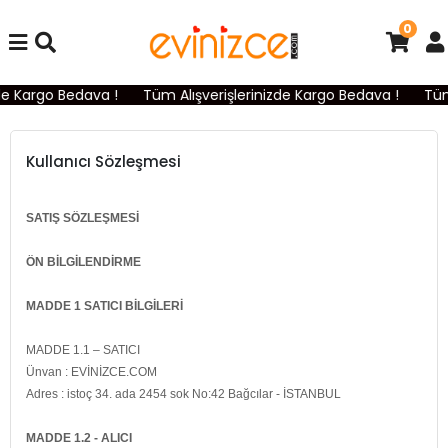
0
e Kargo Bedava !
Tüm Alışverişlerinizde Kargo Bedava !
Tüm A
Kullanıcı Sözleşmesi
SATIŞ SÖZLEŞMESİ
ÖN BİLGİLENDİRME
MADDE 1 SATICI BİLGİLERİ
MADDE 1.1 – SATICI
Ünvan : EVİNİZCE.COM
Adres : istoç 34. ada 2454 sok No:42 Bağcılar - İSTANBUL
MADDE 1.2 - ALICI