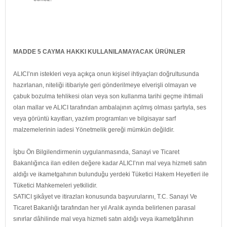
MADDE 5 CAYMA HAKKI KULLANILAMAYACAK ÜRÜNLER
ALICI’nın istekleri veya açıkça onun kişisel ihtiyaçları doğrultusunda
hazırlanan, niteliği itibariyle geri gönderilmeye elverişli olmayan ve
çabuk bozulma tehlikesi olan veya son kullanma tarihi geçme ihtimali
olan mallar ve ALICI tarafından ambalajının açılmış olması şartıyla, ses
veya görüntü kayıtları, yazılım programları ve bilgisayar sarf
malzemelerinin iadesi Yönetmelik gereği mümkün değildir.
İşbu Ön Bilgilendirmenin uygulanmasında, Sanayi ve Ticaret
Bakanlığınca ilan edilen değere kadar ALICI’nın mal veya hizmeti satın
aldığı ve ikametgahının bulunduğu yerdeki Tüketici Hakem Heyetleri ile
Tüketici Mahkemeleri yetkilidir.
SATICI şikâyet ve itirazları konusunda başvurularını, T.C. Sanayi Ve
Ticaret Bakanlığı tarafından her yıl Aralık ayında belirlenen parasal
sınırlar dâhilinde mal veya hizmeti satın aldığı veya ikametgâhının