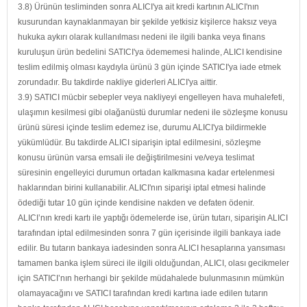
3.8) Ürünün tesliminden sonra ALICI'ya ait kredi kartının ALICI'nın
kusurundan kaynaklanmayan bir şekilde yetkisiz kişilerce haksız veya
hukuka aykırı olarak kullanılması nedeni ile ilgili banka veya finans
kuruluşun ürün bedelini SATICI'ya ödememesi halinde, ALICI kendisine
teslim edilmiş olması kaydıyla ürünü 3 gün içinde SATICI'ya iade etmek
zorundadır. Bu takdirde nakliye giderleri ALICI'ya aittir.
3.9) SATICI mücbir sebepler veya nakliyeyi engelleyen hava muhalefeti,
ulaşımın kesilmesi gibi olağanüstü durumlar nedeni ile sözleşme konusu
ürünü süresi içinde teslim edemez ise, durumu ALICI'ya bildirmekle
yükümlüdür. Bu takdirde ALICI siparişin iptal edilmesini, sözleşme
konusu ürünün varsa emsali ile değiştirilmesini ve/veya teslimat
süresinin engelleyici durumun ortadan kalkmasına kadar ertelenmesi
haklarından birini kullanabilir. ALICI'nın siparişi iptal etmesi halinde
ödediği tutar 10 gün içinde kendisine nakden ve defaten ödenir.
ALICI’nın kredi kartı ile yaptığı ödemelerde ise, ürün tutarı, siparişin ALICI
tarafından iptal edilmesinden sonra 7 gün içerisinde ilgili bankaya iade
edilir. Bu tutarın bankaya iadesinden sonra ALICI hesaplarına yansıması
tamamen banka işlem süreci ile ilgili olduğundan, ALICI, olası gecikmeler
için SATICI’nın herhangi bir şekilde müdahalede bulunmasının mümkün
olamayacağını ve SATICI tarafından kredi kartına iade edilen tutarın