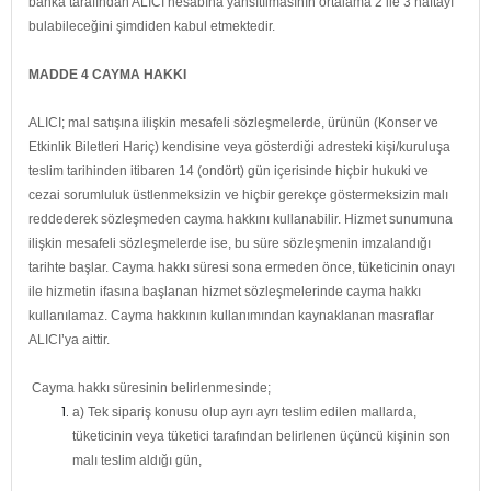
banka tarafından ALICI hesabına yansıtılmasının ortalama 2 ile 3 haftayı
bulabileceğini şimdiden kabul etmektedir.
MADDE 4 CAYMA HAKKI
ALICI; mal satışına ilişkin mesafeli sözleşmelerde, ürünün (Konser ve
Etkinlik Biletleri Hariç) kendisine veya gösterdiği adresteki kişi/kuruluşa
teslim tarihinden itibaren 14 (ondört) gün içerisinde hiçbir hukuki ve
cezai sorumluluk üstlenmeksizin ve hiçbir gerekçe göstermeksizin malı
reddederek sözleşmeden cayma hakkını kullanabilir. Hizmet sunumuna
ilişkin mesafeli sözleşmelerde ise, bu süre sözleşmenin imzalandığı
tarihte başlar. Cayma hakkı süresi sona ermeden önce, tüketicinin onayı
ile hizmetin ifasına başlanan hizmet sözleşmelerinde cayma hakkı
kullanılamaz. Cayma hakkının kullanımından kaynaklanan masraflar
ALICI’ya aittir.
Cayma hakkı süresinin belirlenmesinde;
a) Tek sipariş konusu olup ayrı ayrı teslim edilen mallarda,
tüketicinin veya tüketici tarafından belirlenen üçüncü kişinin son
malı teslim aldığı gün,