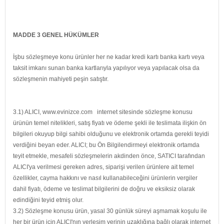
MADDE 3 GENEL HÜKÜMLER
İşbu sözleşmeye konu ürünler her ne kadar kredi kartı banka kartı veya
taksit imkanı sunan banka kartlarıyla yapılıyor veya yapılacak olsa da
sözleşmenin mahiyeti peşin satıştır.
3.1) ALICI, www.evinizce.com internet sitesinde sözleşme konusu
ürünün temel nitelikleri, satış fiyatı ve ödeme şekli ile teslimata ilişkin ön
bilgileri okuyup bilgi sahibi olduğunu ve elektronik ortamda gerekli teyidi
verdiğini beyan eder. ALICI; bu Ön Bilgilendirmeyi elektronik ortamda
teyit etmekle, mesafeli sözleşmelerin akdinden önce, SATICI tarafından
ALICI'ya verilmesi gereken adres, siparişi verilen ürünlere ait temel
özellikler, cayma hakkını ve nasıl kullanabileceğini ürünlerin vergiler
dahil fiyatı, ödeme ve teslimat bilgilerini de doğru ve eksiksiz olarak
edindiğini teyid etmiş olur.
3.2) Sözleşme konusu ürün, yasal 30 günlük süreyi aşmamak koşulu ile
her bir ürün için ALICI'nın yerleşim yerinin uzaklığına bağlı olarak internet