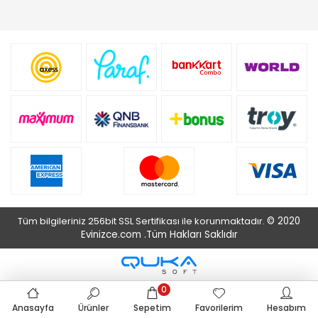
Tüm bilgileriniz 256bit SSL Sertifikası ile korunmaktadır.
© 2020
Evinizce.com .
Tüm Hakları Saklıdır
0
Anasayfa
Ürünler
Sepetim
Favorilerim
Hesabım