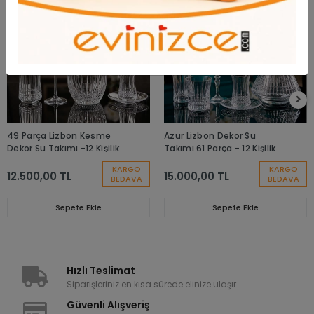
49 Parça Lizbon Kesme
Azur Lizbon Dekor Su
Dekor Su Takımı -12 Kişilik
Takımı 61 Parça - 12 Kişilik
KARGO
KARGO
12.500,00 TL
15.000,00 TL
BEDAVA
BEDAVA
Sepete Ekle
Sepete Ekle
Hızlı Teslimat
Siparişleriniz en kısa sürede elinize ulaşır.
Güvenli Alışveriş