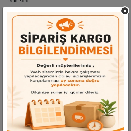
1 Adet Karaf
NOT: Kargo kaynaklı kırıkları aynı gün bize fotoğraf yada
videolarıyla bildirmeniz halinde telafi edilmektedir.
Garanti ve Teslimat
Taksit Seçenekleri
Bu ürün için henüz yorum yapılmadı.
Yorum Yap
Benzer Ürünler
Bu ürünü inceleyen kullanıcılar bunlara da baktı