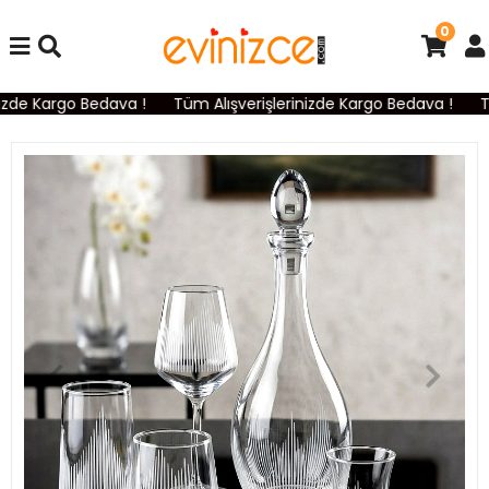
0
zde Kargo Bedava !
Tüm Alışverişlerinizde Kargo Bedava !
Tü