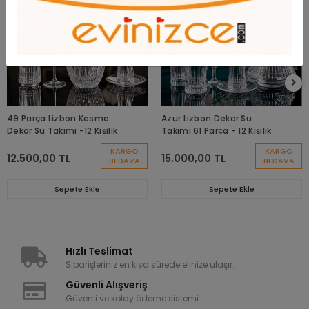
49 Parça Lizbon Kesme
Azur Lizbon Dekor Su
Dekor Su Takımı -12 Kişilik
Takımı 61 Parça - 12 Kişilik
KARGO
KARGO
12.500,00 TL
15.000,00 TL
BEDAVA
BEDAVA
Sepete Ekle
Sepete Ekle
Hızlı Teslimat
Siparişleriniz en kısa sürede elinize ulaşır.
Güvenli Alışveriş
Güvenli ve kolay ödeme sistemi