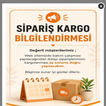
NOT: Kargo kaynaklı kırıkları aynı gün bize fotoğraf yada
videolarıyla bildirmeniz halinde telafi edilmektedir.
Garanti ve Teslimat
Taksit Seçenekleri
Bu ürün için henüz yorum yapılmadı.
Yorum Yap
Benzer Ürünler
Bu ürünü inceleyen kullanıcılar bunlara da baktı