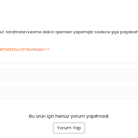
mız tarafından kesme dekor işlemleri yapılmıştır sadece şişe paşabah
h=MTlsN3Zuc2F4bnNxdw==
Bu ürün için henüz yorum yapılmadı.
Yorum Yap