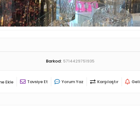
Barkod:
5714429751935
Tavsiye Et
Yorum Yaz
Karşılaştır
Gel
me Ekle