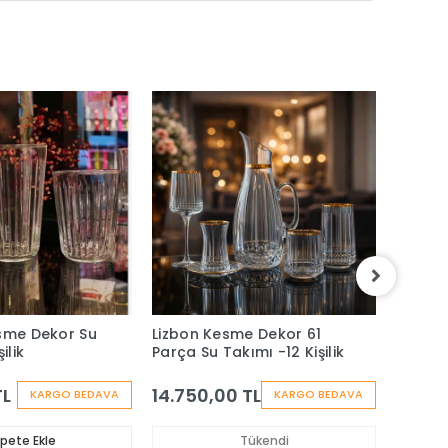
sme Dekor Su
Lizbon Kesme Dekor 61
Azur L
ilik
Parça Su Takımı -12 Kişilik
Takımı 
TL
14.750,00 TL
14.00
KARGO BEDAVA
KARGO BEDAVA
pete Ekle
Tükendi