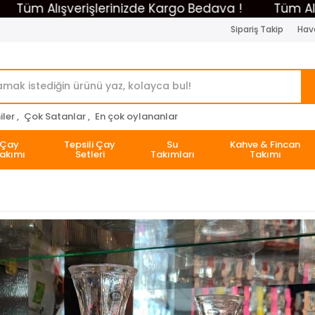
 Alışverişlerinizde Kargo Bedava !
Tüm Alışveriş
Sipariş Takip
Hava
ler ,
Çok Satanlar ,
En çok oylananlar
Çay
Tepsili Çay
Su
Kahve & Fincan
akımı
Setleri
Takımları
Takımı