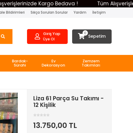
lerinizde Kargo Bedava !
Tüm Alışverişleriniz
le Bildirimleri
Sıkça Sorulan Sorular
Yardım
İletişim
0
Giriş Yap
Sepetim
Üye Ol
Bardak-
Ev
Zemzem
Sürahi
Dekorasyon
Takımları
Liza 61 Parça Su Takımı -
12 Kişilik
13.750,00 TL