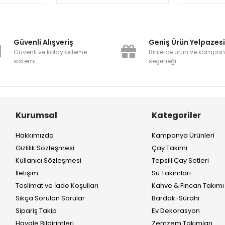
Güvenli Alışveriş
Geniş Ürün Yelpazes
Güvenli ve kolay ödeme
Binlerce ürün ve kampa
sistemi
seçeneği
Kurumsal
Kategoriler
Hakkımızda
Kampanya Ürünleri
Gizlilik Sözleşmesi
Çay Takımı
Kullanıcı Sözleşmesi
Tepsili Çay Setleri
İletişim
Su Takımları
Teslimat ve İade Koşulları
Kahve & Fincan Takımı
Sıkça Sorulan Sorular
Bardak-Sürahi
Sipariş Takip
Ev Dekorasyon
Havale Bildirimleri
Zemzem Takımları