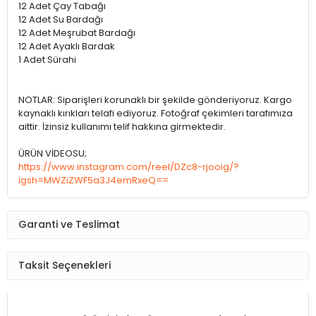
12 Adet Çay Tabağı
12 Adet Su Bardağı
12 Adet Meşrubat Bardağı
12 Adet Ayaklı Bardak
1 Adet Sürahi
NOTLAR: Siparişleri korunaklı bir şekilde gönderiyoruz. Kargo
kaynaklı kırıkları telafi ediyoruz. Fotoğraf çekimleri tarafımıza
aittir. İzinsiz kullanımı telif hakkına girmektedir.
ÜRÜN VİDEOSU;
https://www.instagram.com/reel/DZc8-rjooig/?
igsh=MWZiZWF5a3J4emRxeQ==
Garanti ve Teslimat
Taksit Seçenekleri