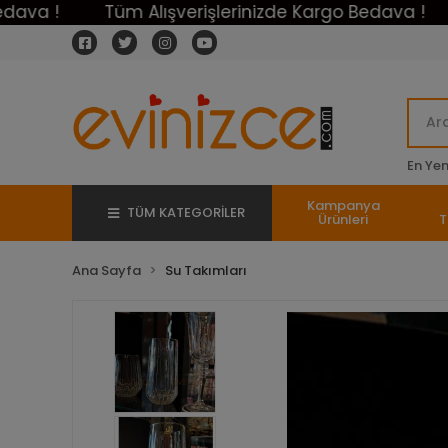
Tüm Alışverişlerinizde Kargo Bedava !
Tüm 
En Yeni
Kampanya
TÜM KATEGORİLER
Ürünleri
T
Ana Sayfa
Su Takımları