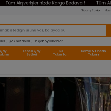
Alışverişlerinizde Kargo Bedava !
Tüm Alışveriş
Sipariş Takip
Hava
ler ,
Çok Satanlar ,
En çok oylananlar
Çay
Tepsili Çay
Su
Kahve & Fincan
akımı
Setleri
Takımları
Takımı