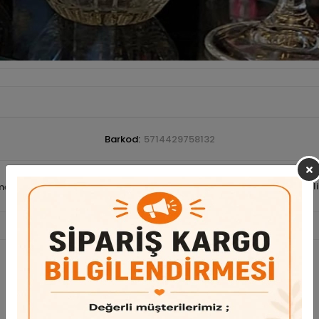
Barkod:
5714429758132
Tavsiye Et
Yorum Yaz
Karşılaştır
Gel
me Ekle