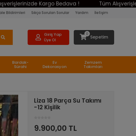
lerinizde Kargo Bedava !
Tüm Alışverişleriniz
le Bildirimleri
Sıkça Sorulan Sorular
Yardım
İletişim
0
Giriş Yap
Sepetim
Üye Ol
Bardak-
Ev
Zemzem
Sürahi
Dekorasyon
Takımları
Liza 18 Parça Su Takımı
-12 Kişilik
9.900,00 TL