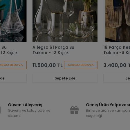
 Su
Allegra 61 Parça Su
18 Parça Ke
2 Kişilik
Takımı - 12 Kişilik
Takımı -6 Kiş
11.500,00 TL
3.400,00 
ARGO BEDAVA
KARGO BEDAVA
kle
Sepete Ekle
Se
Güvenli Alışveriş
Geniş Ürün Yelpazes
Güvenli ve kolay ödeme
Binlerce ürün ve kampa
sistemi
seçeneği