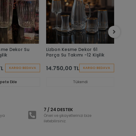
sme Dekor Su
Lizbon Kesme Dekor 61
Azur L
ilik
Parça Su Takımı -12 Kişilik
Takımı 
TL
14.750,00 TL
14.00
KARGO BEDAVA
KARGO BEDAVA
pete Ekle
Tükendi
i
7 / 24 DESTEK
nya
Öneri ve şikayetlerinizi bize
iletebilirsiniz.