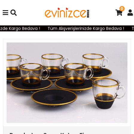
0
izde Kargo Bedava !
Tüm Alışverişlerinizde Kargo Bedava !
Tü