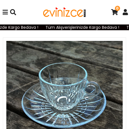
0
zde Kargo Bedava !
Tüm Alışverişlerinizde Kargo Bedava !
Tü