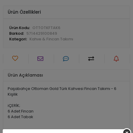
Ürün Özellikleri
Ürün Kodu:
OTTOTKFTAK6
Barkod:
5714429100849
Kategori:
Kahve & Fincan Takımı
Ürün Açıklaması
Paşabahçe Ottoman Gold Türk Kahvesi Fincan Takımı - 6
Kişilik
iÇERİK;
6 Adet Fincan
6 Adet Tabak