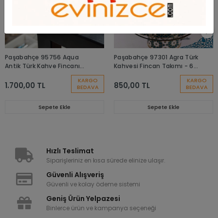
Paşabahçe 95756 Aqua
Paşabahçe 97301 Agra Türk
Antik Türk Kahve Fincanı
Kahvesi Fincan Takımı - 6
Takımı-6 Kişilik
Kişilik
KARGO
KARGO
1.700,00 TL
850,00 TL
BEDAVA
BEDAVA
Sepete Ekle
Sepete Ekle
Hızlı Teslimat
Siparişleriniz en kısa sürede elinize ulaşır.
Güvenli Alışveriş
Güvenli ve kolay ödeme sistemi
Geniş Ürün Yelpazesi
Binlerce ürün ve kampanya seçeneği