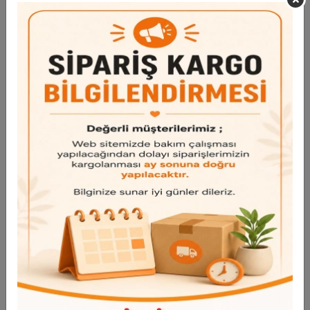
Garanti ve Teslimat
Taksit Seçenekleri
Bu ürün için henüz yorum yapılmadı.
Yorum Yap
Benzer Ürünler
Bu ürünü inceleyen kullanıcılar bunlara da baktı