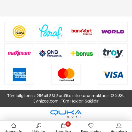
Tüm bilgileriniz 256bit SSL Sertifikası ile korunmaktadır.
© 2020
Evinizce.com .
Tüm Hakları Saklıdır
0
Anasayfa
Ürünler
Sepetim
Favorilerim
Hesabım