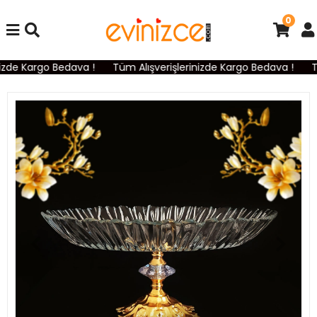
0
izde Kargo Bedava !
Tüm Alışverişlerinizde Kargo Bedava !
Tü