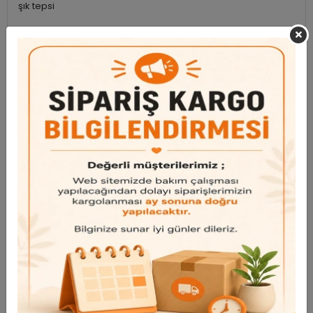
şık tepsi
Ölçü: 48 cm x 31 cm
Garanti ve Teslimat
Taksit Seçenekleri
Bu ürün için henüz yorum yapılmadı.
Yorum Yap
Benzer Ürünler
Bu ürünü inceleyen kullanıcılar bunlara da baktı