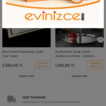
Mios Gold Paslanmaz Çelik
Paslanmaz Çelik 2 Katlı
Çay Tepsi
Ayaklı Sunumluk - Sade14-
22
KARGO
KARGO
2.650,00 TL
1.350,00 TL
BEDAVA
BEDAVA
Sepete Ekle
Sepete Ekle
Hızlı Teslimat
Siparişleriniz en kısa sürede elinize ulaşır.