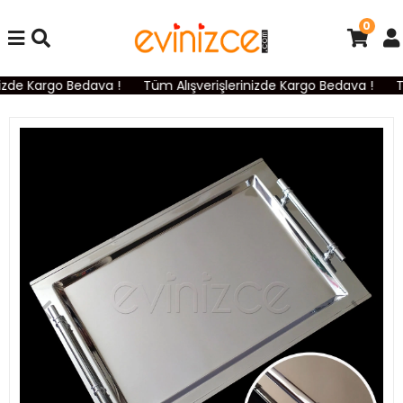
0
izde Kargo Bedava !
Tüm Alışverişlerinizde Kargo Bedava !
Tü