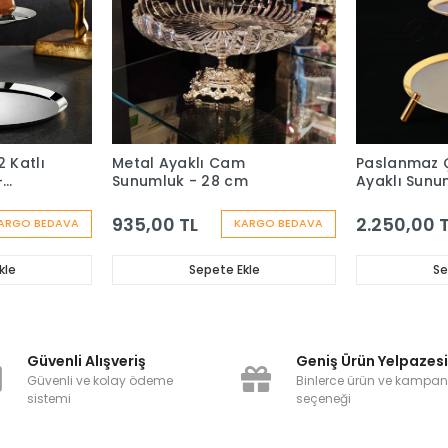
 Katlı
Metal Ayaklı Cam
Paslanmaz Ç
-
Sunumluk - 28 cm
Ayaklı Sunu
935,00 TL
2.250,00 
ARGO BEDAVA
KARGO BEDAVA
kle
Sepete Ekle
Se
Güvenli Alışveriş
Geniş Ürün Yelpazes
Güvenli ve kolay ödeme
Binlerce ürün ve kampa
sistemi
seçeneği