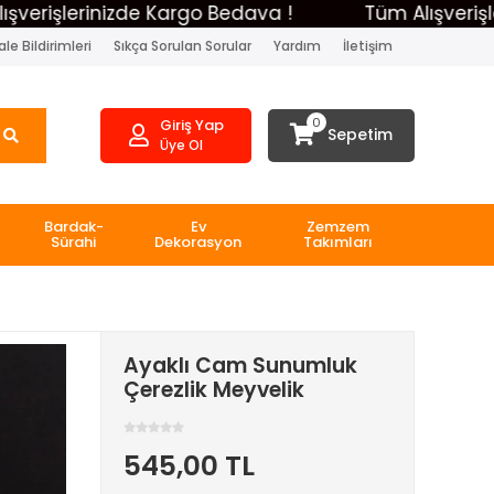
işlerinizde Kargo Bedava !
Tüm Alışverişlerini
le Bildirimleri
Sıkça Sorulan Sorular
Yardım
İletişim
0
Giriş Yap
Sepetim
Üye Ol
Bardak-
Ev
Zemzem
Sürahi
Dekorasyon
Takımları
Ayaklı Cam Sunumluk
Çerezlik Meyvelik
545,00 TL