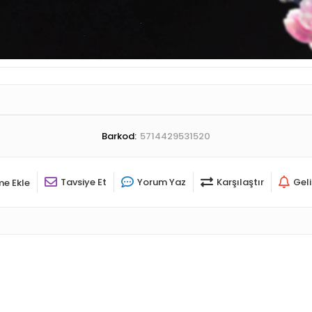
Barkod:
5714429531520
Tavsiye Et
Yorum Yaz
Karşılaştır
Gel
me Ekle