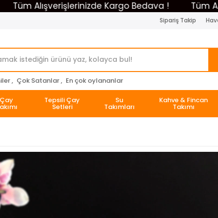
m Alışverişlerinizde Kargo Bedava !
Tüm Alışver
Sipariş Takip
Hava
ler ,
Çok Satanlar ,
En çok oylananlar
Çay
Tepsili Çay
Su
Kahve & Fincan
akımı
Setleri
Takımları
Takımı