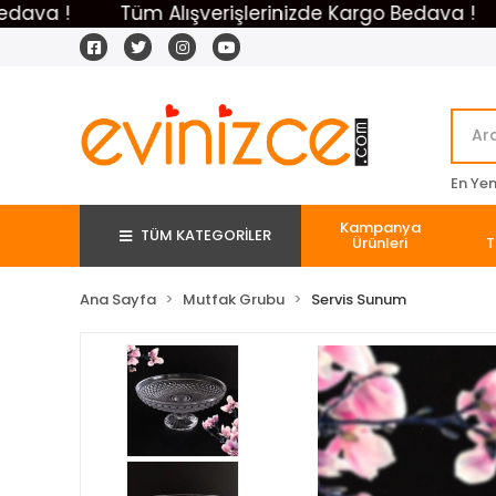
 !
Tüm Alışverişlerinizde Kargo Bedava !
Tü
En Yeni
Kampanya
TÜM KATEGORİLER
Ürünleri
T
Ana Sayfa
Mutfak Grubu
Servis Sunum