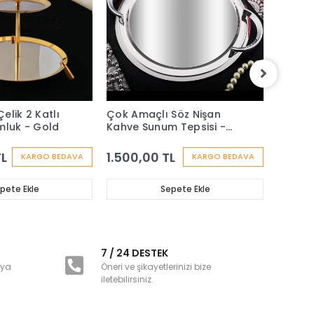
elik 2 Katlı
Çok Amaçlı Söz Nişan
Çok Am
mluk - Gold
Kahve Sunum Tepsisi -
Kahve 
SADE
TL
1.500,00 TL
1.650
KARGO BEDAVA
KARGO BEDAVA
pete Ekle
Sepete Ekle
i
7 / 24 DESTEK
nya
Öneri ve şikayetlerinizi bize
iletebilirsiniz.