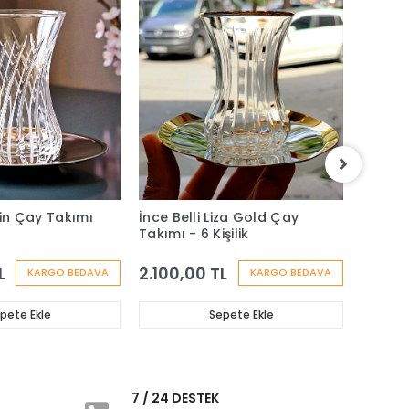
ain Çay Takımı
İnce Belli Liza Gold Çay
Heybel
Takımı - 6 Kişilik
Takımı 
L
2.100,00 TL
2.000
KARGO BEDAVA
KARGO BEDAVA
pete Ekle
Sepete Ekle
i
7 / 24 DESTEK