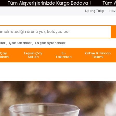
 Alışverişlerinizde Kargo Bedava !
Tüm Alışveri
Sipariş Takip
Hava
ler ,
Çok Satanlar ,
En çok oylananlar
Çay
Tepsili Çay
Su
Kahve & Fincan
akımı
Setleri
Takımları
Takımı