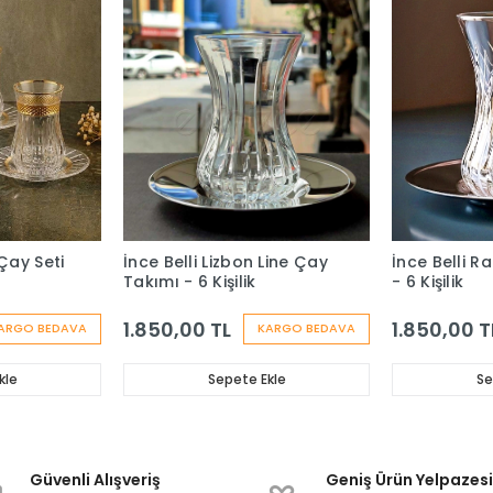
Çay Seti
İnce Belli Lizbon Line Çay
İnce Belli R
Takımı - 6 Kişilik
- 6 Kişilik
1.850,00 TL
1.850,00 T
ARGO BEDAVA
KARGO BEDAVA
kle
Sepete Ekle
Se
Güvenli Alışveriş
Geniş Ürün Yelpazes