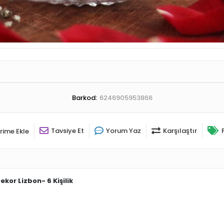
Barkod:
6246905953866
Tavsiye Et
Yorum Yaz
Karşılaştır
rime Ekle
or Lizbon- 6 Kişilik