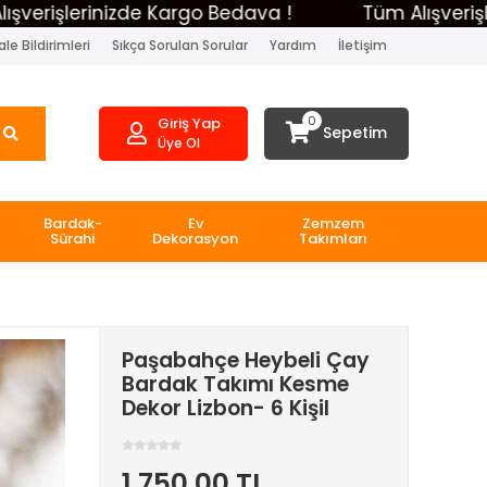
şlerinizde Kargo Bedava !
Tüm Alışverişlerini
le Bildirimleri
Sıkça Sorulan Sorular
Yardım
İletişim
0
Giriş Yap
Sepetim
Üye Ol
Bardak-
Ev
Zemzem
Sürahi
Dekorasyon
Takımları
Paşabahçe Heybeli Çay
Bardak Takımı Kesme
Dekor Lizbon- 6 Kişil
1.750,00 TL