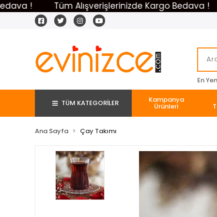
!
Tüm Alışverişlerinizde Kargo Bedava !
Tüm
En Yeni
Kampanya
TÜM KATEGORİLER
Ürünleri
T
Ana Sayfa
Çay Takımı