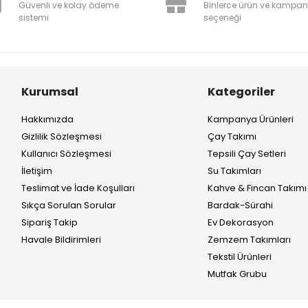
Güvenli ve kolay ödeme
Binlerce ürün ve kampa
sistemi
seçeneği
Kurumsal
Kategoriler
Hakkımızda
Kampanya Ürünleri
Gizlilik Sözleşmesi
Çay Takımı
Kullanıcı Sözleşmesi
Tepsili Çay Setleri
İletişim
Su Takımları
Teslimat ve İade Koşulları
Kahve & Fincan Takımı
Sıkça Sorulan Sorular
Bardak-Sürahi
Sipariş Takip
Ev Dekorasyon
Havale Bildirimleri
Zemzem Takımları
Tekstil Ürünleri
Mutfak Grubu