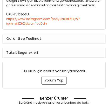
aldığınız aynı gün bize bildirmeniz gerekmektedir. İzinsiz ürün
görsel yada videoları kullanmak telif hakkına girmektedir.
ÜRÜN VİDEOSU;
https://www.instagram.com/reel/DaGIrHtCIjz/?
igsh=d3Z6Zjdwcm1udDdn
Garanti ve Teslimat
Taksit Seçenekleri
Bu ürün için henüz yorum yapılmadı.
Yorum Yap
Benzer Ürünler
Bu ürünü inceleyen kullanıcılar bunlara da baktı