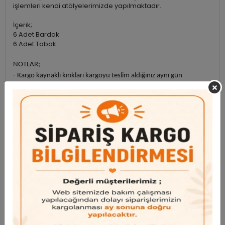
işlemleri kendi atölyelerimizde yapılmaktadır.
İçerik;
6 Adet Bardak
6 Adet Tabak
NOTLAR;
- Kargo kaynaklı kırıkları kargoyu teslim aldığınız aynı gün
instagram hesabımıza video yada fotograflarıyla bildirmeniz
durumunda telafi edilmektedir.
- Ürün fotograf çekimleri tarafımıza aittir. İzinsiz kullanılamaz.
- Ürünlerin dekor işlemleri kendi atölyelerimizde yapılmaktadır.
ÜRÜN VİDEOSU;
https://www.instagram.com/reel/DF5uDbrNbLR/?
igsh=eGw4YWx2bHdjZW5u
Garanti ve Teslimat