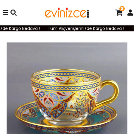
0
zde Kargo Bedava !
Tüm Alışverişlerinizde Kargo Bedava !
Tü