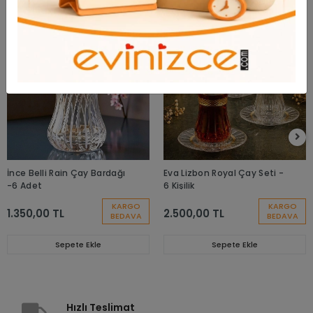
İnce Belli Rain Çay Bardağı
Eva Lizbon Royal Çay Seti -
-6 Adet
6 Kişilik
KARGO
KARGO
1.350,00 TL
2.500,00 TL
BEDAVA
BEDAVA
Sepete Ekle
Sepete Ekle
Hızlı Teslimat