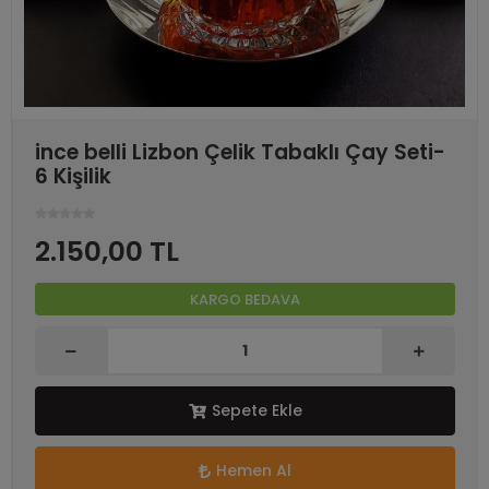
ince belli Lizbon Çelik Tabaklı Çay Seti-
6 Kişilik
2.150,00 TL
KARGO BEDAVA
Sepete Ekle
Hemen Al