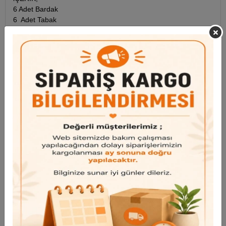
6 Adet Bardak
6 Adet Tabak
6 Adet Kaşık
Garanti ve Teslimat
Taksit Seçenekleri
Bu ürün için henüz yorum yapılmadı.
Yorum Yap
Benzer Ürünler
Bu ürünü inceleyen kullanıcılar bunlara da baktı