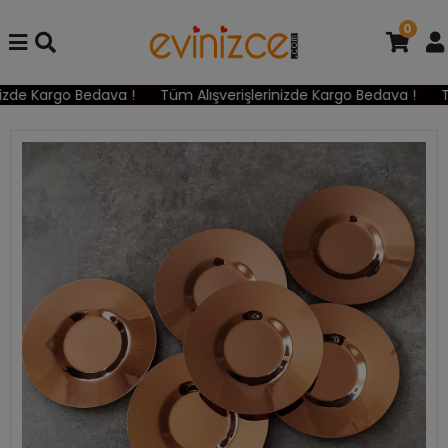
0
zde Kargo Bedava !
Tüm Alışverişlerinizde Kargo Bedava !
Tü