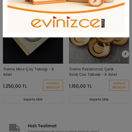
Tiamo Mios Çay Tabağı - 6
Tiamo Paslanmaz Çelik
Adet
Gold Çay Tabağı - 6 Adet
KARGO
KARGO
1.250,00 TL
1.150,00 TL
BEDAVA
BEDAVA
Sepete Ekle
Sepete Ekle
Hızlı Teslimat
Siparişleriniz en kısa sürede elinize ulaşır.