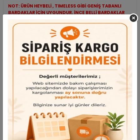
NOT: ÜRÜN HEYBELİ , TIMELESS GİBİ GENİŞ TABANLI
BARDAKLAR İÇİN UYGUNDUR. İNCE BELLİ BARDAKLAR
İÇİN UYGUN DEĞİLDİR.
Garanti ve Teslimat
Taksit Seçenekleri
Bu ürün için henüz yorum yapılmadı.
Yorum Yap
Benzer Ürünler
Bu ürünü inceleyen kullanıcılar bunlara da baktı