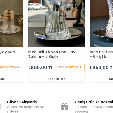
Çay Seti
İnce Belli Lizbon Line Çay
İnce Belli R
Takımı - 6 Kişilik
- 6 Kişilik
1.850,00 TL
1.850,00 T
ARGO BEDAVA
KARGO BEDAVA
kle
Sepete Ekle
Se
Güvenli Alışveriş
Geniş Ürün Yelpazes
Güvenli ve kolay ödeme
Binlerce ürün ve kampa
sistemi
seçeneği