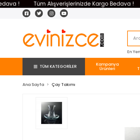
 !
Tüm Alışverişlerinizde Kargo Bedava !
Tü
En Yeni
Kampanya
TÜM KATEGORİLER
Ürünleri
T
Ana Sayfa
Çay Takımı