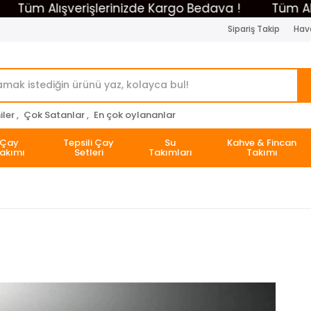
m Alışverişlerinizde Kargo Bedava !
Tüm Alışver
Sipariş Takip
Hava
ler ,
Çok Satanlar ,
En çok oylananlar
Çay
Tepsili Çay
Su
Kahve & Fincan
akımı
Setleri
Takımları
Takımı