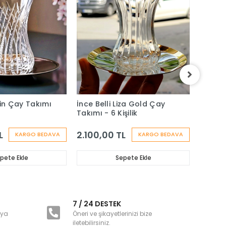
ain Çay Takımı
İnce Belli Liza Gold Çay
Heybel
Takımı - 6 Kişilik
Takımı 
L
2.100,00 TL
2.000
KARGO BEDAVA
KARGO BEDAVA
pete Ekle
Sepete Ekle
i
7 / 24 DESTEK
nya
Öneri ve şikayetlerinizi bize
iletebilirsiniz.