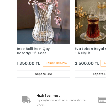
İnce Belli Rain Çay
Eva Lizbon Royal 
Bardağı -6 Adet
- 6 Kişilik
1.350,00 TL
2.500,00 TL
KARGO BEDAVA
K
Sepete Ekle
Sepete E
Hızlı Teslimat
Siparişleriniz en kısa sürede elinize
ulaşır.