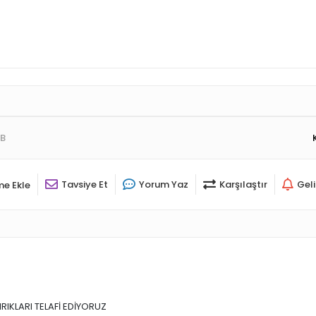
B
Tavsiye Et
Yorum Yaz
Karşılaştır
Gel
me Ekle
IKLARI TELAFİ EDİYORUZ