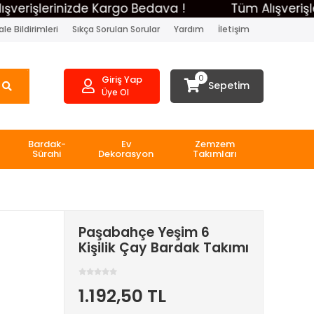
işlerinizde Kargo Bedava !
Tüm Alışverişlerin
le Bildirimleri
Sıkça Sorulan Sorular
Yardım
İletişim
0
Giriş Yap
Sepetim
Üye Ol
Bardak-
Ev
Zemzem
Sürahi
Dekorasyon
Takımları
Paşabahçe Yeşim 6
Kişilik Çay Bardak Takımı
1.192,50 TL