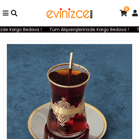
0
zde Kargo Bedava !
Tüm Alışverişlerinizde Kargo Bedava !
Tü