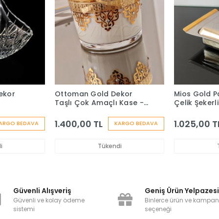
Dekor
Ottoman Gold Dekor
Mios Gold 
Taşlı Çok Amaçlı Kase -
Çelik Şekerl
6 Adet
1.400,00 TL
1.025,00 T
ARGO BEDAVA
KARGO BEDAVA
i
Tükendi
Güvenli Alışveriş
Geniş Ürün Yelpazes
Güvenli ve kolay ödeme
Binlerce ürün ve kampa
sistemi
seçeneği