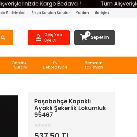
şlerinizde Kargo Bedava !
Tüm Alışverişlerini
le Bildirimleri
Sıkça Sorulan Sorular
Yardım
İletişim
0
Giriş Yap
Sepetim
Üye Ol
Bardak-
Ev
Zemzem
Sürahi
Dekorasyon
Takımları
Paşabahçe Kapaklı
Ayaklı Şekerlik Lokumluk
95467
537,50 TL