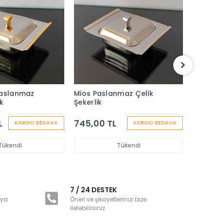
Paslanmaz
Mios Paslanmaz Çelik
Paşab
ik
Şekerlik
Gold Ay
Lokuml
Adet
L
745,00 TL
675,0
KARGO BEDAVA
KARGO BEDAVA
Tükendi
Tükendi
i
7 / 24 DESTEK
nya
Öneri ve şikayetlerinizi bize
iletebilirsiniz.