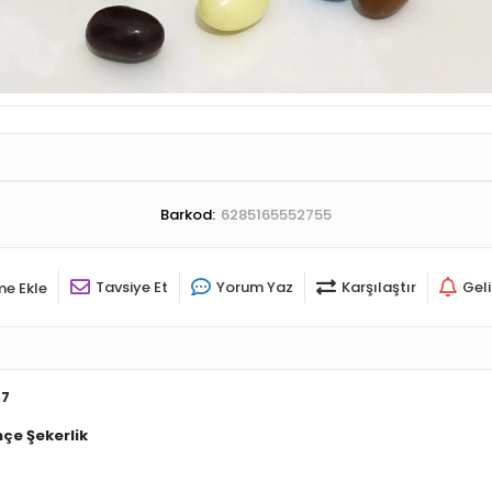
Barkod:
6285165552755
Tavsiye Et
Yorum Yaz
Karşılaştır
Gel
me Ekle
67
hçe Şekerlik