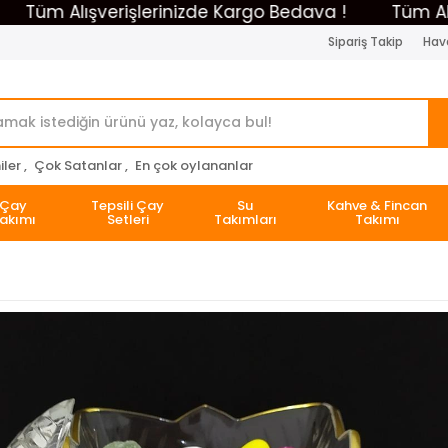
 Alışverişlerinizde Kargo Bedava !
Tüm Alışveri
Sipariş Takip
Hava
ler ,
Çok Satanlar ,
En çok oylananlar
Çay
Tepsili Çay
Su
Kahve & Fincan
akımı
Setleri
Takımları
Takımı