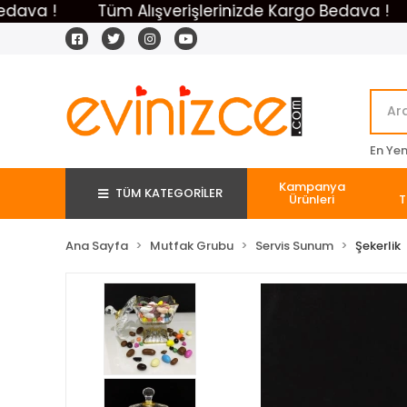
 !
Tüm Alışverişlerinizde Kargo Bedava !
Tüm
En Yeni
Kampanya
TÜM KATEGORİLER
Ürünleri
T
Ana Sayfa
Mutfak Grubu
Servis Sunum
Şekerlik