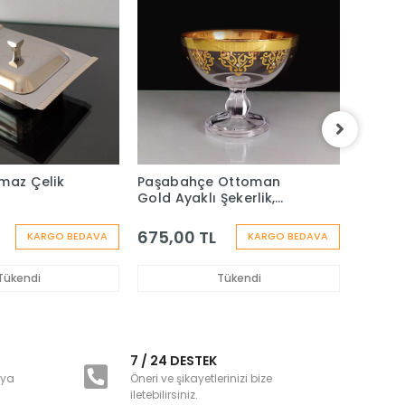
maz Çelik
Paşabahçe Ottoman
Paslan
Gold Ayaklı Şekerlik,
Ottoma
Lokumluk, Sunumluk- 1
Adet
675,00 TL
831,2
KARGO BEDAVA
KARGO BEDAVA
Tükendi
Tükendi
i
7 / 24 DESTEK
nya
Öneri ve şikayetlerinizi bize
iletebilirsiniz.