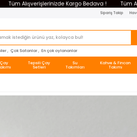
m Alışverişlerinizde Kargo Bedava !
Tüm Alışveri
Sipariş Takip
Hava
ler ,
Çok Satanlar ,
En çok oylananlar
Çay
Tepsili Çay
Su
Kahve & Fincan
akımı
Setleri
Takımları
Takımı