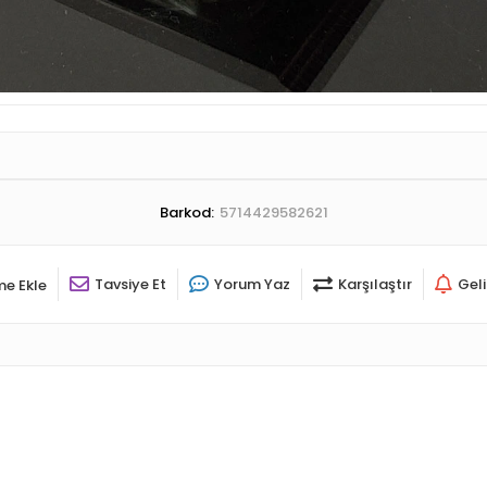
Barkod:
5714429582621
Tavsiye Et
Yorum Yaz
Karşılaştır
Gel
me Ekle