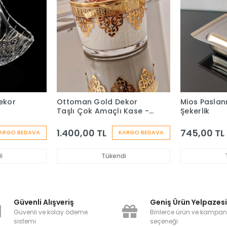
Dekor
Ottoman Gold Dekor
Mios Paslan
Taşlı Çok Amaçlı Kase -
Şekerlik
6 Adet
1.400,00 TL
745,00 TL
ARGO BEDAVA
KARGO BEDAVA
i
Tükendi
Güvenli Alışveriş
Geniş Ürün Yelpazes
Güvenli ve kolay ödeme
Binlerce ürün ve kampa
sistemi
seçeneği