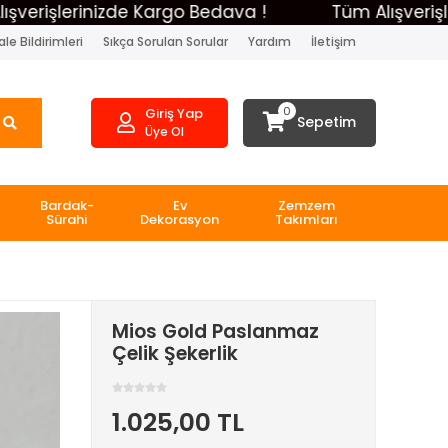
şlerinizde Kargo Bedava !
Tüm Alışverişlerini
le Bildirimleri
Sıkça Sorulan Sorular
Yardım
İletişim
0
Giriş Yap
Sepetim
Üye Ol
Bardak-
Ev
Zemzem
Sürahi
Dekorasyon
Takımları
Mios Gold Paslanmaz
Çelik Şekerlik
1.025,00 TL