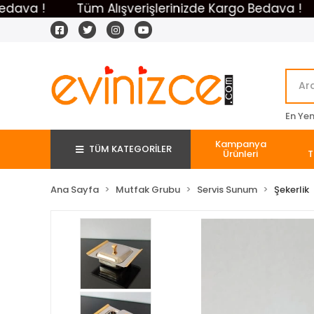
 !
Tüm Alışverişlerinizde Kargo Bedava !
Tü
En Yeni
Kampanya
TÜM KATEGORİLER
Ürünleri
T
Ana Sayfa
Mutfak Grubu
Servis Sunum
Şekerlik