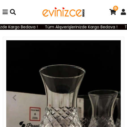
0
zde Kargo Bedava !
Tüm Alışverişlerinizde Kargo Bedava !
Tü