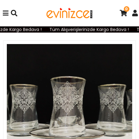
0
izde Kargo Bedava !
Tüm Alışverişlerinizde Kargo Bedava !
Tü