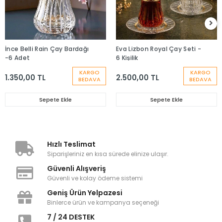
İnce Belli Rain Çay Bardağı
Eva Lizbon Royal Çay Seti -
-6 Adet
6 Kişilik
KARGO
KARGO
1.350,00 TL
2.500,00 TL
BEDAVA
BEDAVA
Sepete Ekle
Sepete Ekle
Hızlı Teslimat
Siparişleriniz en kısa sürede elinize ulaşır.
Güvenli Alışveriş
Güvenli ve kolay ödeme sistemi
Geniş Ürün Yelpazesi
Binlerce ürün ve kampanya seçeneği
7 / 24 DESTEK