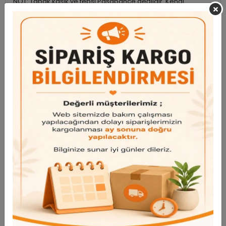
NOT: Tabak,kaşık ve tepsi Paşabahçe değildir. Kendi
Konbinimizdir.
Garanti ve Teslimat
Taksit Seçenekleri
Bu ürün için henüz yorum yapılmadı.
Yorum Yap
Benzer Ürünler
Bu ürünü inceleyen kullanıcılar bunlara da baktı