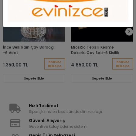
İnce Belli Rain Çay Bardağı
MiosRio Tepsili Kesme
-6 Adet
Dekorlu Çay Seti-6 Kişilik
KARGO
KARGO
1.350,00 TL
4.850,00 TL
BEDAVA
BEDAVA
Sepete Ekle
Sepete Ekle
Hızlı Teslimat
Siparişleriniz en kısa sürede elinize ulaşır.
Güvenli Alışveriş
Güvenli ve kolay ödeme sistemi
Geniş Ürün Yelpazesi