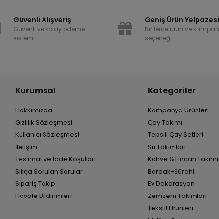
Güvenli Alışveriş
Geniş Ürün Yelpazes
Güvenli ve kolay ödeme
Binlerce ürün ve kampa
sistemi
seçeneği
Kurumsal
Kategoriler
Hakkımızda
Kampanya Ürünleri
Gizlilik Sözleşmesi
Çay Takımı
Kullanıcı Sözleşmesi
Tepsili Çay Setleri
İletişim
Su Takımları
Teslimat ve İade Koşulları
Kahve & Fincan Takımı
Sıkça Sorulan Sorular
Bardak-Sürahi
Sipariş Takip
Ev Dekorasyon
Havale Bildirimleri
Zemzem Takımları
Tekstil Ürünleri