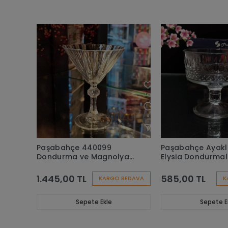
Paşabahçe 440099
Paşabahçe Ayaklı 2'li
Dondurma ve Magnolya
Elysia Dondurmal
Kasesi Sade - 6 Adet
Çerezlik Şekerlik
Amaçlı Sunum Ka
1.445,00 TL
585,00 TL
KARGO BEDAVA
K
Sepete Ekle
Sepete E