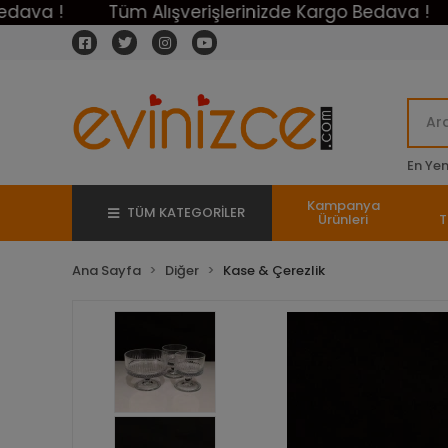
!
Tüm Alışverişlerinizde Kargo Bedava !
Tüm
En Yeni
Kampanya
TÜM KATEGORİLER
Ürünleri
T
Ana Sayfa
Diğer
Kase & Çerezlik