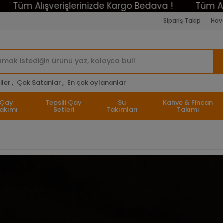
 Alışverişlerinizde Kargo Bedava !
Tüm Alışveriş
Sipariş Takip
Hava
ler ,
Çok Satanlar ,
En çok oylananlar
Çay
Tepsili Çay
Su
Kahve & Fincan
akımı
Setleri
Takımları
Takımı