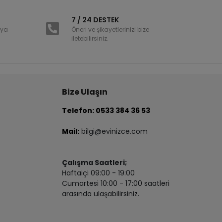
i
7 / 24 DESTEK
nya
Öneri ve şikayetlerinizi bize
iletebilirsiniz.
Bize Ulaşın
Telefon: 0533 384 36 53
Mail:
bilgi@evinizce.com
Çalışma Saatleri;
Haftaiçi 09:00 - 19:00
Cumartesi 10:00 - 17:00 saatleri
arasında ulaşabilirsiniz.