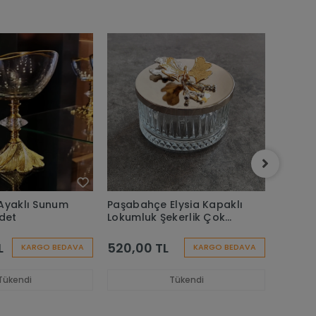
Ayaklı Sunum
Paşabahçe Elysia Kapaklı
Paşab
Adet
Lokumluk Şekerlik Çok
Timeles
Amaçlı Sunum Kasesi -1
Çerezl
Aadet
Magnol
L
520,00 TL
615,0
KARGO BEDAVA
KARGO BEDAVA
Adet
Tükendi
Tükendi