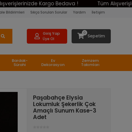
lerinizde Kargo Bedava !
Tüm Alışverişleriniz
le Bildirimleri
Sıkça Sorulan Sorular
Yardım
İletişim
0
Giriş Yap
Sepetim
Üye Ol
Bardak-
Ev
Zemzem
Sürahi
Dekorasyon
Takımları
Paşabahçe Elysia
Lokumluk Şekerlik Çok
Amaçlı Sunum Kase-3
Adet