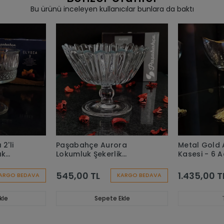
Bu ürünü inceleyen kullanıcılar bunlara da baktı
Paşabahçe Aurora
Metal Gold 
ık
Lokumluk Şekerlik
Kasesi - 6 
 Çok
Çerezlik Çok Amaçlı
sesi
Sunum Kasesi-1 Adet
545,00 TL
1.435,00 T
ARGO BEDAVA
KARGO BEDAVA
kle
Sepete Ekle