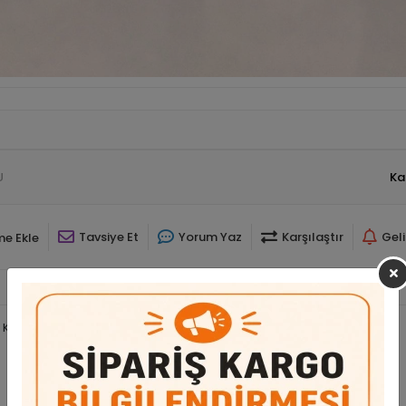
U
Ka
Tavsiye Et
Yorum Yaz
Karşılaştır
Gel
me Ekle
m Kase-3 Adet