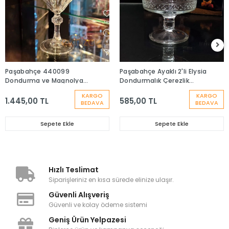
Paşabahçe 440099
Paşabahçe Ayaklı 2'li Elysia
Dondurma ve Magnolya
Dondurmalık Çerezlik
Kasesi Sade - 6 Adet
Şekerlik Çok Amaçlı Sunum
KARGO
KARGO
Kasesi
1.445,00 TL
585,00 TL
BEDAVA
BEDAVA
Sepete Ekle
Sepete Ekle
Hızlı Teslimat
Siparişleriniz en kısa sürede elinize ulaşır.
Güvenli Alışveriş
Güvenli ve kolay ödeme sistemi
Geniş Ürün Yelpazesi