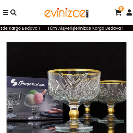
0
izde Kargo Bedava !
Tüm Alışverişlerinizde Kargo Bedava !
Tü