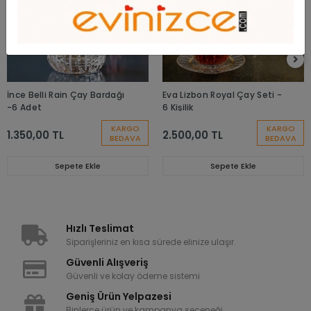
İnce Belli Rain Çay Bardağı
Eva Lizbon Royal Çay Seti -
-6 Adet
6 Kişilik
KARGO
KARGO
1.350,00 TL
2.500,00 TL
BEDAVA
BEDAVA
Sepete Ekle
Sepete Ekle
Hızlı Teslimat
Siparişleriniz en kısa sürede elinize ulaşır.
Güvenli Alışveriş
Güvenli ve kolay ödeme sistemi
Geniş Ürün Yelpazesi
Binlerce ürün ve kampanya seçeneği