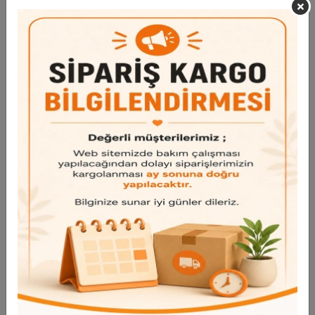
dekorlama firması tarafından yaptırılmıştır.
Garanti ve Teslimat
Taksit Seçenekleri
Bu ürün için henüz yorum yapılmadı.
Yorum Yap
Benzer Ürünler
Bu ürünü inceleyen kullanıcılar bunlara da baktı