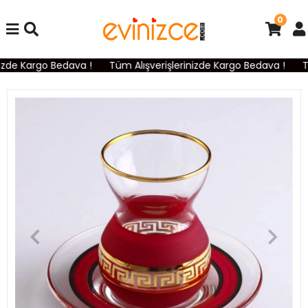
0
zde Kargo Bedava !
Tüm Alışverişlerinizde Kargo Bedava !
Tü