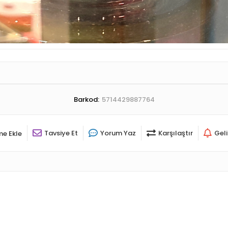
Barkod:
5714429887764
Tavsiye Et
Yorum Yaz
Karşılaştır
Gel
me Ekle