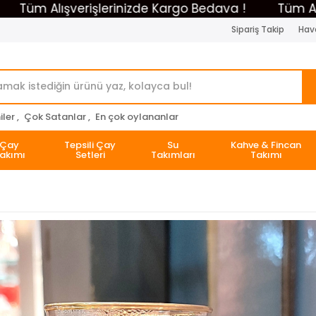
Alışverişlerinizde Kargo Bedava !
Tüm Alışveriş
Sipariş Takip
Hava
ler ,
Çok Satanlar ,
En çok oylananlar
Çay
Tepsili Çay
Su
Kahve & Fincan
akımı
Setleri
Takımları
Takımı