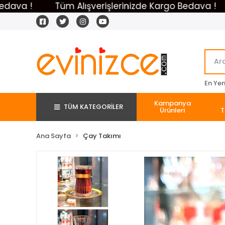
!
Tüm Alışverişlerinizde Kargo Bedava !
Tüm 
En Yeni
Kampanya
TÜM KATEGORİLER
Ürünleri
T
Ana Sayfa
Çay Takımı