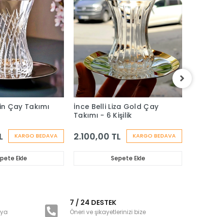
ain Çay Takımı
İnce Belli Liza Gold Çay
Heybel
Takımı - 6 Kişilik
Takımı 
L
2.100,00 TL
2.000
KARGO BEDAVA
KARGO BEDAVA
pete Ekle
Sepete Ekle
i
7 / 24 DESTEK
nya
Öneri ve şikayetlerinizi bize