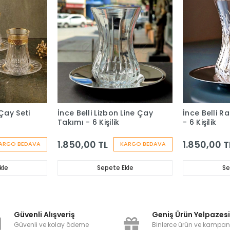
Çay Seti
İnce Belli Lizbon Line Çay
İnce Belli R
Takımı - 6 Kişilik
- 6 Kişilik
1.850,00 TL
1.850,00 T
ARGO BEDAVA
KARGO BEDAVA
kle
Sepete Ekle
Se
Güvenli Alışveriş
Geniş Ürün Yelpazes
Güvenli ve kolay ödeme
Binlerce ürün ve kampa