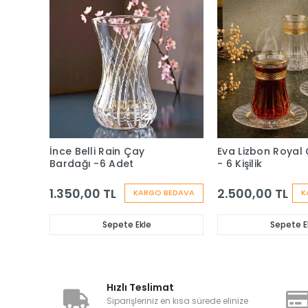
İnce Belli Rain Çay
Eva Lizbon Royal 
Bardağı -6 Adet
- 6 Kişilik
1.350,00 TL
2.500,00 TL
KARGO BEDAVA
K
Sepete Ekle
Sepete E
Hızlı Teslimat
Siparişleriniz en kısa sürede elinize