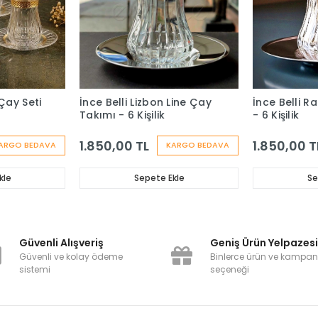
Çay Seti
İnce Belli Lizbon Line Çay
İnce Belli R
Takımı - 6 Kişilik
- 6 Kişilik
1.850,00 TL
1.850,00 T
ARGO BEDAVA
KARGO BEDAVA
kle
Sepete Ekle
Se
Güvenli Alışveriş
Geniş Ürün Yelpazes
Güvenli ve kolay ödeme
Binlerce ürün ve kampa
sistemi
seçeneği