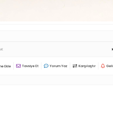
AK
Tavsiye Et
Yorum Yaz
Karşılaştır
Gel
me Ekle