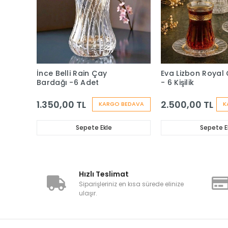
İnce Belli Rain Çay
Eva Lizbon Royal 
Bardağı -6 Adet
- 6 Kişilik
1.350,00 TL
2.500,00 TL
KARGO BEDAVA
K
Sepete Ekle
Sepete E
Hızlı Teslimat
Siparişleriniz en kısa sürede elinize
ulaşır.