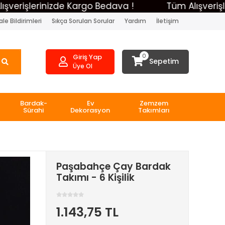
işlerinizde Kargo Bedava !
Tüm Alışverişlerini
le Bildirimleri
Sıkça Sorulan Sorular
Yardım
İletişim
0
Giriş Yap
Sepetim
Üye Ol
Bardak-
Ev
Zemzem
Sürahi
Dekorasyon
Takımları
Paşabahçe Çay Bardak
Takımı - 6 Kişilik
1.143,75 TL