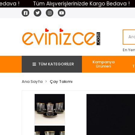
 !
Tüm Alışverişlerinizde Kargo Bedava !
Tü
En Yeni
Kampanya
TÜM KATEGORİLER
Ürünleri
T
Ana Sayfa
Çay Takımı