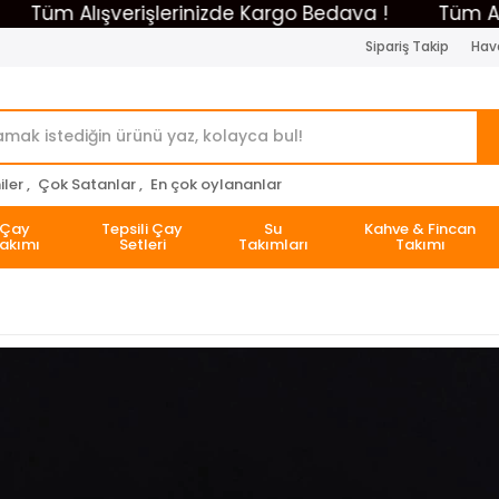
m Alışverişlerinizde Kargo Bedava !
Tüm Alışver
Sipariş Takip
Hava
ler ,
Çok Satanlar ,
En çok oylananlar
Çay
Tepsili Çay
Su
Kahve & Fincan
akımı
Setleri
Takımları
Takımı