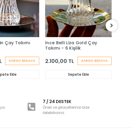
ain Çay Takımı
İnce Belli Liza Gold Çay
Heybel
Takımı - 6 Kişilik
Takımı 
L
2.100,00 TL
2.000
KARGO BEDAVA
KARGO BEDAVA
pete Ekle
Sepete Ekle
i
7 / 24 DESTEK
nya
Öneri ve şikayetlerinizi bize
iletebilirsiniz.