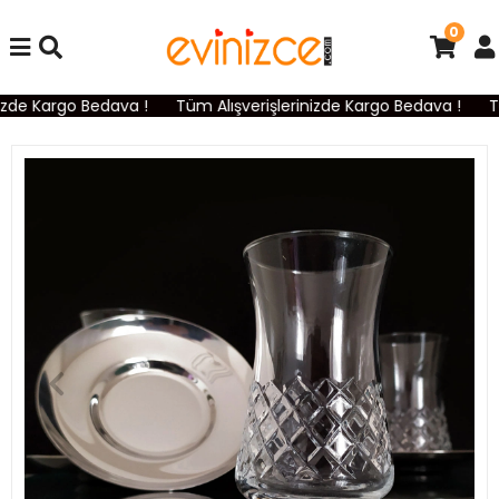
0
izde Kargo Bedava !
Tüm Alışverişlerinizde Kargo Bedava !
Tü