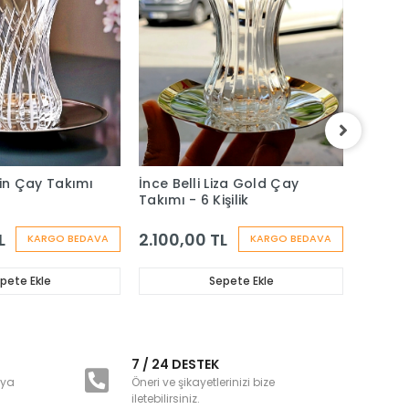
ain Çay Takımı
İnce Belli Liza Gold Çay
Heybel
Takımı - 6 Kişilik
Takımı 
L
2.100,00 TL
2.000
KARGO BEDAVA
KARGO BEDAVA
pete Ekle
Sepete Ekle
i
7 / 24 DESTEK
nya
Öneri ve şikayetlerinizi bize
iletebilirsiniz.