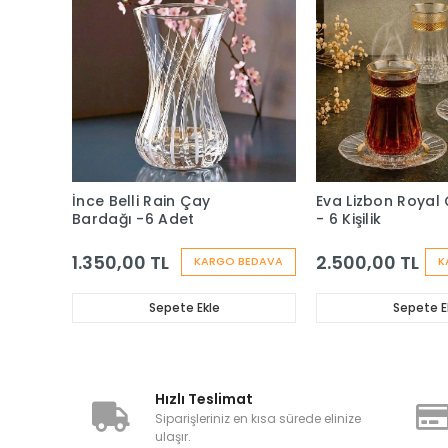
İnce Belli Rain Çay
Eva Lizbon Royal 
Bardağı -6 Adet
- 6 Kişilik
1.350,00 TL
2.500,00 TL
KARGO BEDAVA
K
Sepete Ekle
Sepete E
Hızlı Teslimat
Siparişleriniz en kısa sürede elinize
ulaşır.