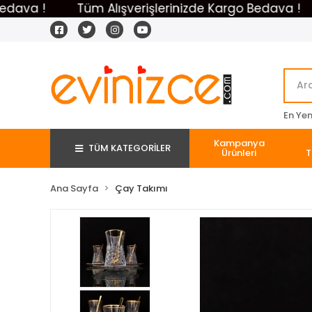
 !
Tüm Alışverişlerinizde Kargo Bedava !
Tü
En Yeni
Kampanya
TÜM KATEGORİLER
Ürünleri
T
Ana Sayfa
Çay Takımı