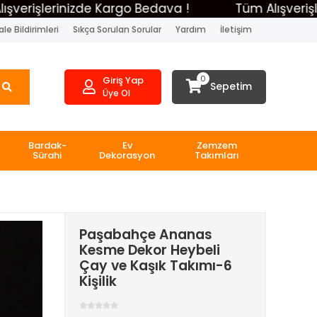
şlerinizde Kargo Bedava !
Tüm Alışverişlerini
le Bildirimleri
Sıkça Sorulan Sorular
Yardım
İletişim
0
Giriş Yap
Sepetim
Üye Ol
Bardak-
Ev
Zemzem
Sürahi
Dekorasyon
Takımları
Paşabahçe Ananas
Kesme Dekor Heybeli
Çay ve Kaşık Takımı-6
Kişilik