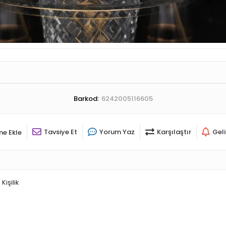
Barkod:
6242005116605
Tavsiye Et
Yorum Yaz
Karşılaştır
Gel
me Ekle
işilik