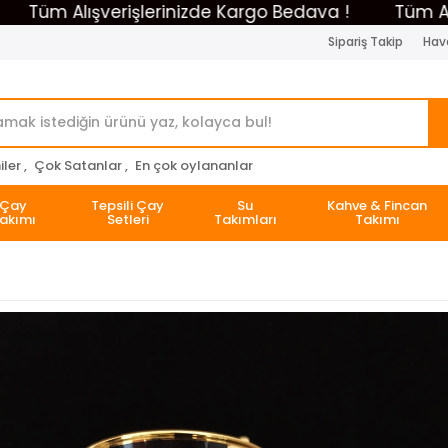
m Alışverişlerinizde Kargo Bedava !
Tüm Alışveri
Sipariş Takip
Hava
ler ,
Çok Satanlar ,
En çok oylananlar
Çay
Tepsili Çay
Su
Kahve & Fincan
akımı
Setleri
Takımları
Takımı