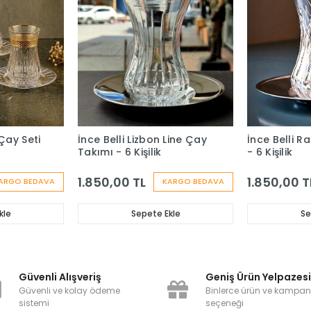
Çay Seti
İnce Belli Lizbon Line Çay
İnce Belli R
Takımı - 6 Kişilik
- 6 Kişilik
1.850,00 TL
1.850,00 T
ARGO BEDAVA
KARGO BEDAVA
kle
Sepete Ekle
Se
Güvenli Alışveriş
Geniş Ürün Yelpazes
Güvenli ve kolay ödeme
Binlerce ürün ve kampa
sistemi
seçeneği