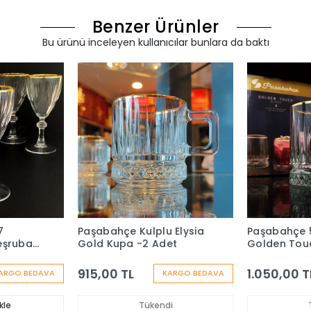
Benzer Ürünler
Bu ürünü inceleyen kullanıcılar bunlara da baktı
7
Paşabahçe Kulplu Elysia
Paşabahçe 
eşrubat
Gold Kupa -2 Adet
Golden Touc
Meşrubat B
Adet
915,00 TL
1.050,00 T
ARGO BEDAVA
KARGO BEDAVA
kle
Tükendi