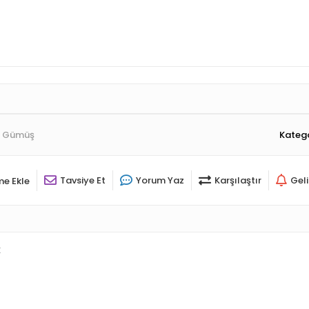
m Gümüş
Katego
Tavsiye Et
Yorum Yaz
Karşılaştır
Gel
me Ekle
k