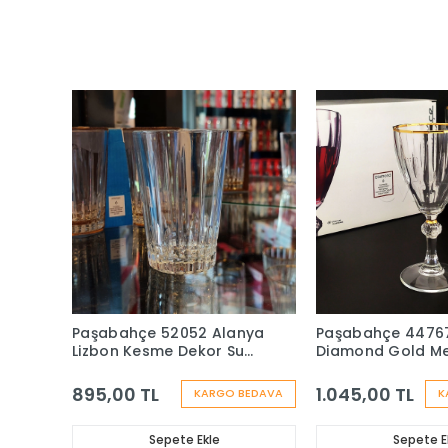
Paşabahçe 52052 Alanya
Paşabahçe 4476
Lizbon Kesme Dekor Su
Diamond Gold M
Bardağı - 6 Adet
Bardağı- 6 Adet
895,00 TL
1.045,00 TL
KARGO BEDAVA
K
Sepete Ekle
Sepete E