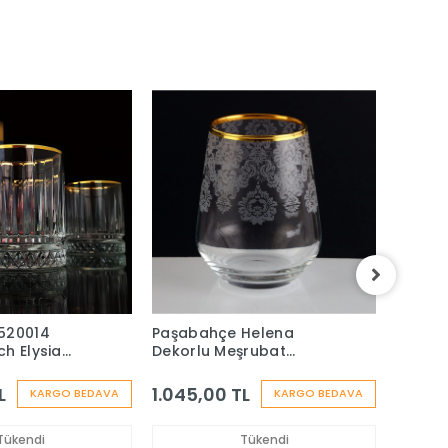
520014
Paşabahçe Helena
Paşab
h Elysia
Dekorlu Meşrubat
Dekorl
ardağı-4
Bardağı Gold-6 Kişilik
Bardağ
L
1.045,00 TL
1.045
KARGO BEDAVA
KARGO BEDAVA
Tükendi
Tükendi