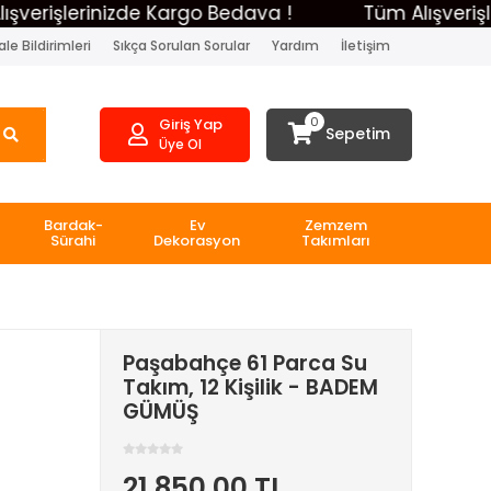
şlerinizde Kargo Bedava !
Tüm Alışverişlerini
le Bildirimleri
Sıkça Sorulan Sorular
Yardım
İletişim
0
Giriş Yap
Sepetim
Üye Ol
Bardak-
Ev
Zemzem
Sürahi
Dekorasyon
Takımları
Paşabahçe 61 Parca Su
Takım, 12 Kişilik - BADEM
GÜMÜŞ
21.850,00 TL