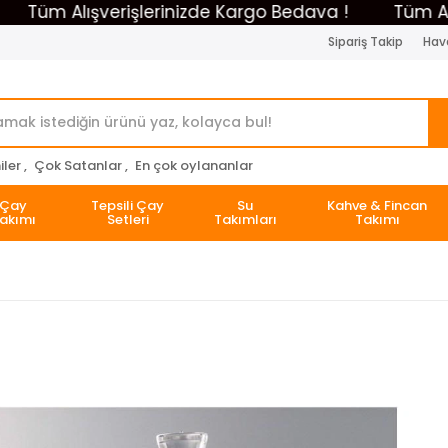
m Alışverişlerinizde Kargo Bedava !
Tüm Alışveri
Sipariş Takip
Hava
ler ,
Çok Satanlar ,
En çok oylananlar
Çay
Tepsili Çay
Su
Kahve & Fincan
akımı
Setleri
Takımları
Takımı