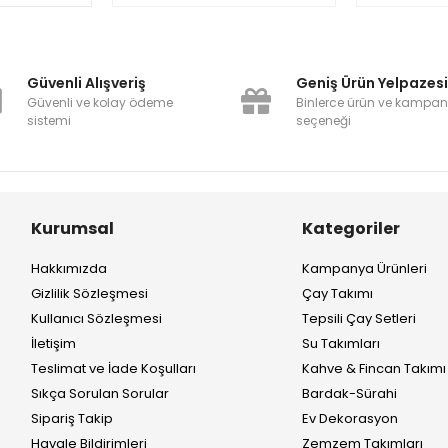
Güvenli Alışveriş
Geniş Ürün Yelpazes
Güvenli ve kolay ödeme
Binlerce ürün ve kampa
sistemi
seçeneği
Kurumsal
Kategoriler
Hakkımızda
Kampanya Ürünleri
Gizlilik Sözleşmesi
Çay Takımı
Kullanıcı Sözleşmesi
Tepsili Çay Setleri
İletişim
Su Takımları
Teslimat ve İade Koşulları
Kahve & Fincan Takımı
Sıkça Sorulan Sorular
Bardak-Sürahi
Sipariş Takip
Ev Dekorasyon
Havale Bildirimleri
Zemzem Takımları