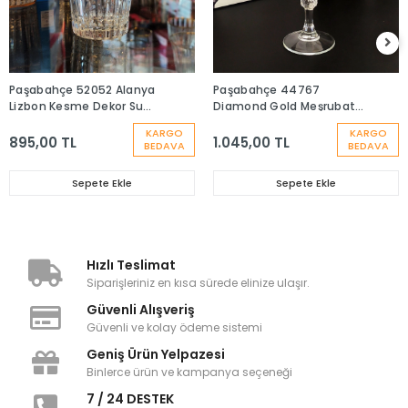
Paşabahçe 52052 Alanya
Paşabahçe 44767
Lizbon Kesme Dekor Su
Diamond Gold Meşrubat
Bardağı - 6 Adet
Bardağı- 6 Adet
KARGO
KARGO
895,00 TL
1.045,00 TL
BEDAVA
BEDAVA
Sepete Ekle
Sepete Ekle
Hızlı Teslimat
Siparişleriniz en kısa sürede elinize ulaşır.
Güvenli Alışveriş
Güvenli ve kolay ödeme sistemi
Geniş Ürün Yelpazesi
Binlerce ürün ve kampanya seçeneği
7 / 24 DESTEK