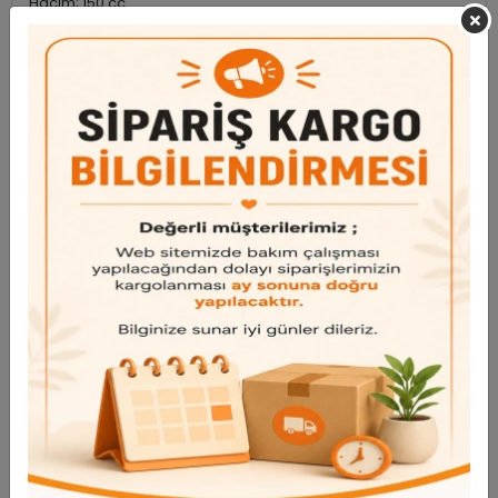
Hacim; 150 cc
Yükseklik: 10 cm
Garanti ve Teslimat
Taksit Seçenekleri
Bu ürün için henüz yorum yapılmadı.
Yorum Yap
Benzer Ürünler
Bu ürünü inceleyen kullanıcılar bunlara da baktı