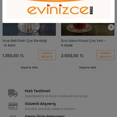
İnce Belli Rain Çay Bardağı
Eva Lizbon Royal Çay Seti -
-6 Adet
6 Kişilik
KARGO
KARGO
1.350,00 TL
2.500,00 TL
BEDAVA
BEDAVA
Sepete Ekle
Sepete Ekle
Hızlı Teslimat
Siparişleriniz en kısa sürede elinize ulaşır.
Güvenli Alışveriş
Güvenli ve kolay ödeme sistemi
Geniş Ürün Yelpazesi