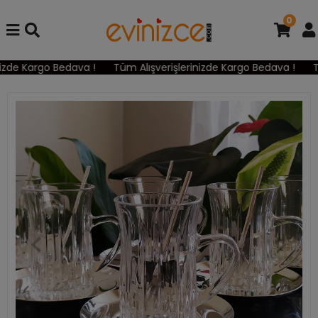
0
zde Kargo Bedava !
Tüm Alışverişlerinizde Kargo Bedava !
Tü