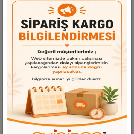
Garanti ve Teslimat
Taksit Seçenekleri
Bu ürün için henüz yorum yapılmadı.
Yorum Yap
Benzer Ürünler
Bu ürünü inceleyen kullanıcılar bunlara da baktı