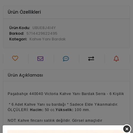
Ürün Özellikleri
Ürün Kodu:
UBUE8J4I4Y
Barkod:
5714429622495
Kategori:
Kahve Yanı Bardak
Ürün Açıklaması
Paşabahçe 440040 Victoria Kahve Yanı Bardak Serra - 6 Kişilik
* 6 Adet Kahve Yanı su bardağı * Sadece Elde Yıkanmalıdır.
ÖLÇÜLERİ:
Hacim:
50 cc.
Yükselik:
100 mm.
NOT: Kahve fincanı satılık değildir. Görsel amaçlıdır