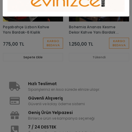
Paşabahçe Lizbon Kahve
Bohemia Ananas Kesme
Yanı Bardak-6 Kişilik
Dekor Kahve Yanı Bardak -
6 Adet
KARGO
KARGO
775,00 TL
1.250,00 TL
BEDAVA
BEDAVA
Sepete Ekle
Tükendi
Hızlı Teslimat
Siparişleriniz en kısa sürede elinize ulaşır.
Güvenli Alışveriş
Güvenli ve kolay ödeme sistemi
Geniş Ürün Yelpazesi
Binlerce ürün ve kampanya seçeneği
7 / 24 DESTEK