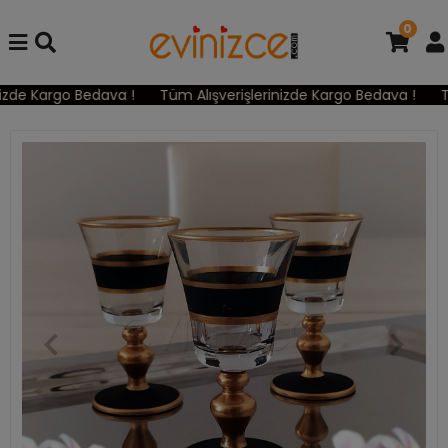
0
zde Kargo Bedava !
Tüm Alışverişlerinizde Kargo Bedava !
Tü