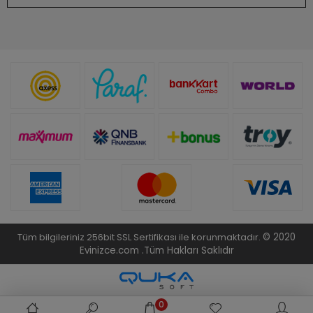
Tüm bilgileriniz 256bit SSL Sertifikası ile korunmaktadır.
© 2020
Evinizce.com .
Tüm Hakları Saklıdır
0