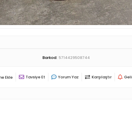
Barkod:
5714429508744
Tavsiye Et
Yorum Yaz
Karşılaştır
Gel
me Ekle