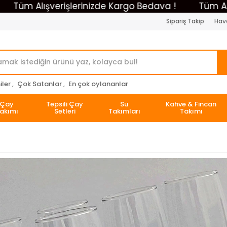
 Alışverişlerinizde Kargo Bedava !
Tüm Alışveriş
Sipariş Takip
Hava
ler ,
Çok Satanlar ,
En çok oylananlar
Çay
Tepsili Çay
Su
Kahve & Fincan
akımı
Setleri
Takımları
Takımı