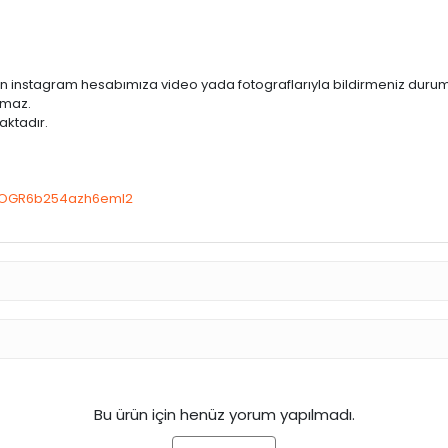
 gün instagram hesabımıza video yada fotograflarıyla bildirmeniz duru
lamaz.
aktadır.
h=OGR6b254azh6emI2
Bu ürün için henüz yorum yapılmadı.