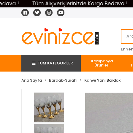
!
Tüm Alışverişlerinizde Kargo Bedava !
Tüm
En Yeni
Kampanya
TÜM KATEGORİLER
Ürünleri
T
Ana Sayfa
Bardak-Sürahi
Kahve Yanı Bardak