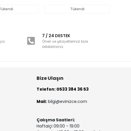
Tükendi
Tükendi
i
7 / 24 DESTEK
nya
Öneri ve şikayetlerinizi bize
iletebilirsiniz.
Bize Ulaşın
Telefon: 0533 384 36 53
Mail:
bilgi@evinizce.com
Çalışma Saatleri;
Haftaiçi 09:00 - 19:00