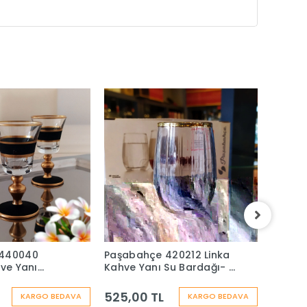
 440040
Paşabahçe 420212 Linka
Paşab
hve Yanı
Kahve Yanı Su Bardağı- 6
Diamon
- 6 Kişilik
Kişilik
Barda
525,00 TL
775,0
KARGO BEDAVA
KARGO BEDAVA