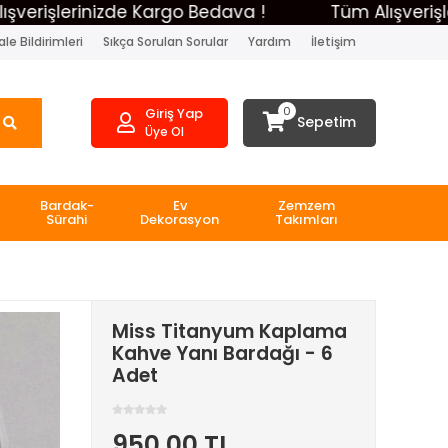
lerinizde Kargo Bedava !
Tüm Alışverişleriniz
le Bildirimleri
Sıkça Sorulan Sorular
Yardım
İletişim
0
Giriş Yap
Sepetim
Üye Ol
Bardak-
Ev
Zemzem
Sürahi
Dekorasyon
Takımları
Miss Titanyum Kaplama
Kahve Yanı Bardağı - 6
Adet
950,00 TL