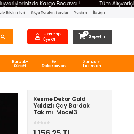
şlerinizde Kargo Bedava !
Tüm Alışverişlerini
le Bildirimleri
Sıkça Sorulan Sorular
Yardım
İletişim
0
Giriş Yap
Sepetim
Üye Ol
Bardak-
Ev
Zemzem
Sürahi
Dekorasyon
Takımları
Kesme Dekor Gold
Yaldızlı Çay Bardak
Takımı-Model3
1.156,25 TL