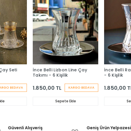
Çay Seti
İnce Belli Lizbon Line Çay
İnce Belli R
Takımı - 6 Kişilik
- 6 Kişilik
1.850,00 TL
1.850,00 T
ARGO BEDAVA
KARGO BEDAVA
kle
Sepete Ekle
Se
Güvenli Alışveriş
Geniş Ürün Yelpazes