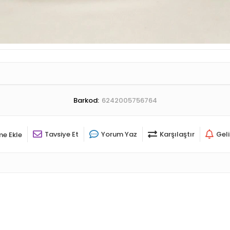
Barkod:
6242005756764
Tavsiye Et
Yorum Yaz
Karşılaştır
Gel
me Ekle