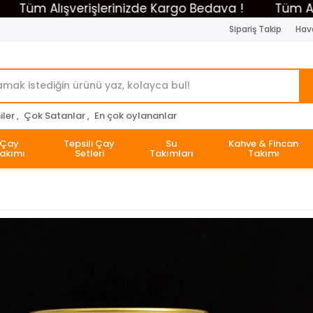
m Alışverişlerinizde Kargo Bedava !
Tüm Alışveri
Sipariş Takip
Hava
ler ,
Çok Satanlar ,
En çok oylananlar
Çay
Tepsili Çay
Su
Kahve & Fincan
akımı
Setleri
Takımları
Takımı