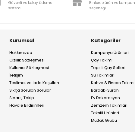
Güvenli ve kolay ödeme
Binlerce ürün ve kampa
sistemi
seçeneği
Kurumsal
Kategoriler
Hakkımızda
Kampanya Ürünleri
Gizlilik Sözleşmesi
Çay Takımı
Kullanıcı Sözleşmesi
Tepsili Çay Setleri
İletişim
Su Takımları
Teslimat ve İade Koşulları
Kahve & Fincan Takımı
Sıkça Sorulan Sorular
Bardak-Sürahi
Sipariş Takip
Ev Dekorasyon
Havale Bildirimleri
Zemzem Takımları
Tekstil Ürünleri
Mutfak Grubu