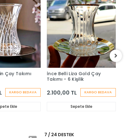
ain Çay Takımı
İnce Belli Liza Gold Çay
Heybel
Takımı - 6 Kişilik
Takımı 
L
2.100,00 TL
2.000
KARGO BEDAVA
KARGO BEDAVA
pete Ekle
Sepete Ekle
i
7 / 24 DESTEK