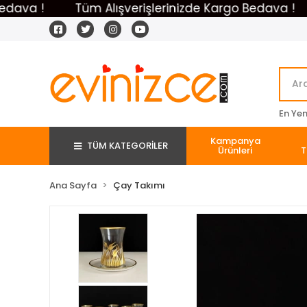
 !
Tüm Alışverişlerinizde Kargo Bedava !
Tü
En Yeni
Kampanya
TÜM KATEGORİLER
Ürünleri
T
Ana Sayfa
Çay Takımı