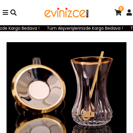
0
zde Kargo Bedava !
Tüm Alışverişlerinizde Kargo Bedava !
Tü