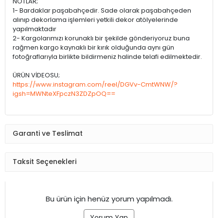
NOTLAR;
1- Bardaklar paşabahçedir. Sade olarak paşabahçeden
alınıp dekorlama işlemleri yetkili dekor atölyelerinde
yapılmaktadır
2- Kargolarımızı korunaklı bir şekilde gönderiyoruz buna
rağmen kargo kaynaklı bir kırık olduğunda aynı gün
fotoğraflarıyla birlikte bildirmeniz halinde telafi edilmektedir.
ÜRÜN VİDEOSU;
https://www.instagram.com/reel/DGVv-CmtWNW/?
igsh=MWNteXFpczN3ZDZpOQ==
Garanti ve Teslimat
Taksit Seçenekleri
Bu ürün için henüz yorum yapılmadı.
Yorum Yap