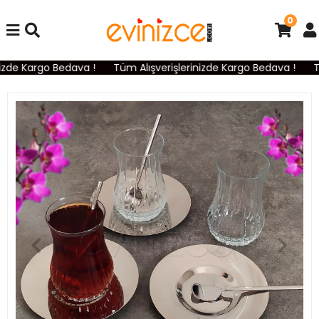
0
izde Kargo Bedava !
Tüm Alışverişlerinizde Kargo Bedava !
Tü