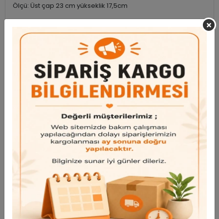
Ölçü: Üst çap 23 cm yükseklik 17,5cm
Not: Ürün demonte şekilde gönderilecektir. Kurulumu
kolaydır. Metal ayak kısmı sonraden demontedir. Ayak kısmı
paşabahçe değildir.
Garanti ve Teslimat
Taksit Seçenekleri
Bu ürün için henüz yorum yapılmadı.
Yorum Yap
Benzer Ürünler
Bu ürünü inceleyen kullanıcılar bunlara da baktı