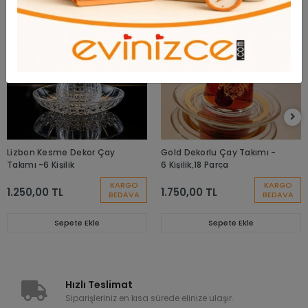
Lizbon Kesme Dekor Çay
Gold Dekorlu Çay Takımı -
Takımı -6 Kişilik
6 Kişilik,18 Parça
KARGO
KARGO
1.250,00 TL
1.750,00 TL
BEDAVA
BEDAVA
Sepete Ekle
Sepete Ekle
Hızlı Teslimat
Siparişleriniz en kısa sürede elinize ulaşır.