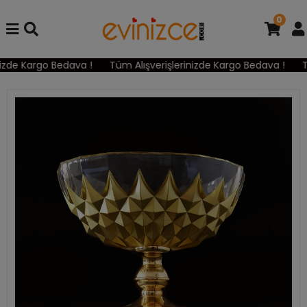
0
izde Kargo Bedava !
Tüm Alışverişlerinizde Kargo Bedava !
Tü