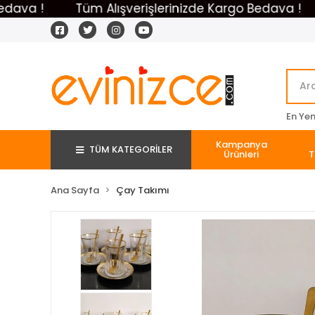
!
Tüm Alışverişlerinizde Kargo Bedava !
Tüm
En Yeni
Kampanya
TÜM KATEGORİLER
Ürünleri
T
Ana Sayfa
Çay Takımı