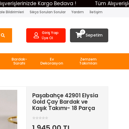
lerinizde Kargo Bedava !
Tüm Alışverişleriniz
le Bildirimleri
Sıkça Sorulan Sorular
Yardım
İletişim
0
Giriş Yap
Sepetim
Üye Ol
Bardak-
Ev
Zemzem
Sürahi
Dekorasyon
Takımları
Paşabahçe 42901 Elysia
Gold Çay Bardak ve
Kaşık Takımı- 18 Parça
1.945,00 TL