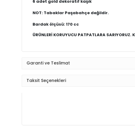
6 adet gold dekoratif kaşık
NOT: Tabaklar Paşabahçe değildir.
Bardak ölçüsü: 170 cc
ÜRÜNLERİ KORUYUCU PATPATLARA SARIYORUZ. KA
Garanti ve Teslimat
Taksit Seçenekleri