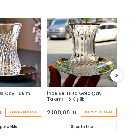
ain Çay Takımı
İnce Belli Liza Gold Çay
Heybel
Takımı - 6 Kişilik
Takımı 
L
2.100,00 TL
2.000
KARGO BEDAVA
KARGO BEDAVA
pete Ekle
Sepete Ekle