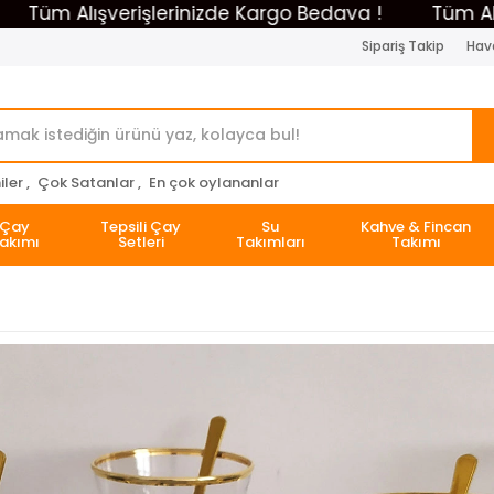
 Alışverişlerinizde Kargo Bedava !
Tüm Alışveriş
Sipariş Takip
Hava
ler ,
Çok Satanlar ,
En çok oylananlar
Çay
Tepsili Çay
Su
Kahve & Fincan
akımı
Setleri
Takımları
Takımı